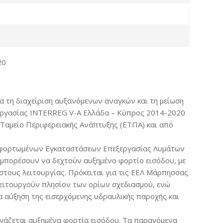
20
 τη διαχείριση αυξανόμενων αναγκών και τη μείωση
εργασίας INTERREG V-A Ελλάδα – Κύπρος 2014-2020
Ταμείο Περιφερειακής Ανάπτυξης (ΕΤΠΑ) και από
ερφορτωμένων Εγκαταστάσεων Επεξεργασίας Λυμάτων
α μπορέσουν να δεχτούν αυξημένο φορτίο εισόδου, με
όστους λειτουργίας. Πρόκειται για τις ΕΕΛ Μάρπησσας
λειτουργούν πλησίον των ορίων σχεδιασμού, ενώ
α αύξηση της εισερχόμενης υδραυλικής παροχής και
ργάζεται αυξημένα φορτία εισόδου. Τα παραγόμενα