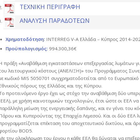
ΤΕΧΝΙΚΗ ΠΕΡΙΓΡΑΦΗ
ΑΝΑΛΥΣΗ ΠΑΡΑΔΟΤΕΩΝ
Χρηματοδότηση:
INTERREG V-A Ελλάδα – Κύπρος 2014-20
Προϋπολογισμός:
994.300,36€
Η πράξη «Αναβάθμιση εγκαταστάσεων επεξεργασίας λυμάτων για
του λειτουργικού κόστους (ΑΝΕΛΙΞΗ)» του Προγράμματος Συν
με κωδικό MIS 5050701 συγχρηματοδοτείται από το Ευρωπαϊκό 
Εθνικούς πόρους της Ελλάδας και της Κύπρου.
Το προτεινόμενο έργο έχει ως στόχο την αναβάθμιση δύο υπ
(ΕΕΛ), με χρήση καινοτομικών τεχνολογιών, έτσι ώστε οι ΕΕΛ ν
παράλληλη μείωση της ενεργειακής δαπάνης, και εν γένει του κ
Πάρου και Κυπερούντας της Επαρχία Λεμεσού. Και οι δύο ΕΕΛ 
προγραμματίζεται επέκταση του αποχετευτικού δικτύου, και άρ
φορτίου BOD5.
Με την ολοκλήρωση του έργου η κάθε ΕΕΛ θα δύναται να επεξε