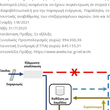
βιοστερεά (ιλύς) αναμένεται να έχουν συγκέντρωση σε στερεά
εδαφοβελτιωτικά ή για την παραγωγή ενέργειας. Παράλληλα, το
ποιοτικής αναβάθμισης των επεξεργασμένων εκροών, όσο και λ
Έναρξη: 1/8/2021
Λήξη: 31/7/2023
Κατάσταση Πράξης: Σε εξέλιξη
Συνολικός Προϋπολογισμός (ευρώ): 994.300,36
Κοινοτική Συνδρομή (ΕΤΠΑ) (ευρώ): 845.155,31
Ιστοσελίδα Πράξης: https://www.anelixi.tuc.gr/el/archi