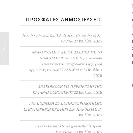
ΠΡΌΣΦΑΤΕΣ ΔΗΜΟΣΙΕΎΣΕΙΣ
Πρόσκληση Δ.Σ. Δ.Ε.Υ.Α. Πάρου Παρασκευή 31-
07-2026
27 Ιουλίου 2026
Ολοκληρωμένη
Διαχείριση Αστικών
ΑΝΑΚΟΙΝΩΣΗ Ε.Δ.Ε.Υ.Α. ΣΧΕΤΙΚΑ ΜΕ ΤΟ
Λυμάτων...
ΝΟΜΟΣΧΕΔΙΟ του ΥΠΕΝ με το οποίο
επεκτείνεται υποχρεωτικά η χωρική
αρμοδιότητα των ΕΥΔΑΠ-ΕΥΑΘ
27 Ιουλίου
2026
ΑΝΑΚΟΙΝΩΣΗ ΓΙΑ ΠΕΡΙΟΡΙΣΜΟ ΤΗΣ
ΚΑΤΑΝΑΛΩΣΗΣ ΝΕΡΟΥ
22 Ιουλίου 2026
AΝΑΚΟΙΝΩΣΗ ΔΙΑΚΟΠΗΣ ΥΔΡΟΔΟΤΗΣΗΣ
ΣΤΗΝ ΠΕΡΙΟΧΗ ΚΡΩΤΗΡΙ Δ.Κ. ΠΑΡΟΙΚΙΑΣ
21
Ιουλίου 2026
Δελτίο Τύπου: Ολοκλήρωση Φ/Β Πάρκου
Μαραθίου
11 Ιουλίου 2026