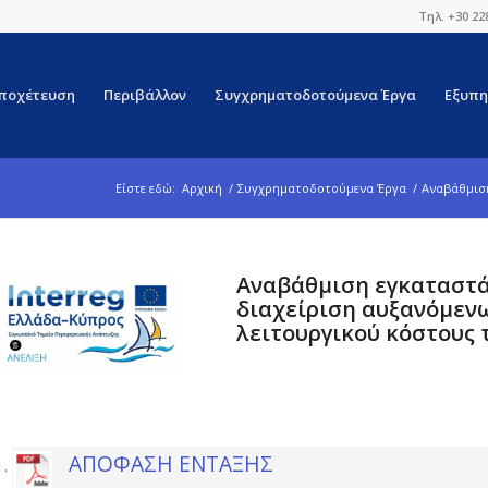
Τηλ. +30 22
ποχέτευση
Περιβάλλον
Συγχρηματοδοτούμενα Έργα
Εξυπη
Είστε εδώ:
Αρχική
/
Συγχρηματοδοτούμενα Έργα
/
Αναβάθμιση
Αναβάθμιση εγκαταστά
διαχείριση αυξανόμενω
λειτουργικού κόστους
ΑΠΟΦΑΣΗ ΕΝΤΑΞΗΣ