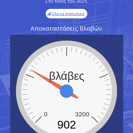
Στο τέλος του 2025.
Όλα τα στατιστικά
Αποκαταστάσεις Βλαβών
βλάβες
0
3200
902