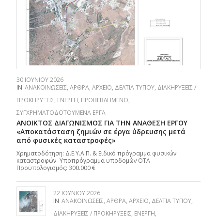
30 ΙΟΥΝΊΟΥ 2026
IN
ΑΝΑΚΟΙΝΏΣΕΙΣ
,
ΆΡΘΡΑ
,
ΑΡΧΕΊΟ
,
ΔΕΛΤΊΑ ΤΎΠΟΥ
,
ΔΙΑΚΗΡΎΞΕΙΣ /
ΠΡΟΚΗΡΎΞΕΙΣ
,
ΕΝΕΡΓΉ
,
ΠΡΟΒΕΒΛΗΜΈΝΟ
,
ΣΥΓΧΡΗΜΑΤΟΔΟΤΟΎΜΕΝΑ ΈΡΓΑ
ΑΝΟΙΚΤΟΣ ΔΙΑΓΩΝΙΣΜΟΣ ΓΙΑ ΤΗΝ ΑΝΑΘΕΣΗ ΕΡΓΟΥ
«Αποκατάσταση ζημιών σε έργα ύδρευσης μετά
από φυσικές καταστροφές»
Χρηματοδότηση: Δ.Ε.Υ.Α.Π. & Ειδικό πρόγραμμα φυσικών
καταστροφών -Υποπρόγραμμα υποδομών ΟΤΑ
Προϋπολογισμός: 300.000 €
22 ΙΟΥΝΊΟΥ 2026
IN
ΑΝΑΚΟΙΝΏΣΕΙΣ
,
ΆΡΘΡΑ
,
ΑΡΧΕΊΟ
,
ΔΕΛΤΊΑ ΤΎΠΟΥ
,
ΔΙΑΚΗΡΎΞΕΙΣ / ΠΡΟΚΗΡΎΞΕΙΣ
,
ΕΝΕΡΓΉ
,