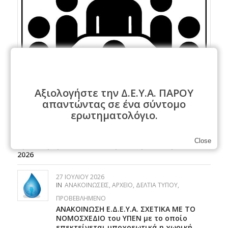
Αξιολογήστε την Δ.Ε.Υ.Α. ΠΑΡΟΥ
απαντώντας σε ένα σύντομο
ερωτηματολόγιο.
27 ΙΟΥΛΊΟΥ 2026
IN
ΑΝΑΚΟΙΝΏΣΕΙΣ
,
ΑΡΧΕΊΟ
,
ΔΕΛΤΊΑ ΤΎΠΟΥ
,
ΠΡΟΒΕΒΛΗΜΈΝΟ
,
ΣΥΝΕΔΡΙΆΣΕΙΣ ΔΣ
Close
Πρόσκληση Δ.Σ. Δ.Ε.Υ.Α. Πάρου Παρασκευή 31-07-
2026
27 ΙΟΥΛΊΟΥ 2026
IN
ΑΝΑΚΟΙΝΏΣΕΙΣ
,
ΑΡΧΕΊΟ
,
ΔΕΛΤΊΑ ΤΎΠΟΥ
,
ΠΡΟΒΕΒΛΗΜΈΝΟ
ΑΝΑΚΟΙΝΩΣΗ Ε.Δ.Ε.Υ.Α. ΣΧΕΤΙΚΑ ΜΕ ΤΟ
ΝΟΜΟΣΧΕΔΙΟ του ΥΠΕΝ με το οποίο
επεκτείνεται υποχρεωτικά η χωρική