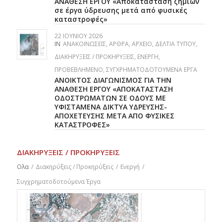
ΑΝΑΘΕΣΗ ΕΡΓΟΥ «Αποκατάσταση ζημιών
σε έργα ύδρευσης μετά από φυσικές
καταστροφές»
22 ΙΟΥΝΊΟΥ 2026
IN
ΑΝΑΚΟΙΝΏΣΕΙΣ
,
ΆΡΘΡΑ
,
ΑΡΧΕΊΟ
,
ΔΕΛΤΊΑ ΤΎΠΟΥ
,
ΔΙΑΚΗΡΎΞΕΙΣ / ΠΡΟΚΗΡΎΞΕΙΣ
,
ΕΝΕΡΓΉ
,
ΠΡΟΒΕΒΛΗΜΈΝΟ
,
ΣΥΓΧΡΗΜΑΤΟΔΟΤΟΎΜΕΝΑ ΈΡΓΑ
ΑΝΟΙΚΤΟΣ ΔΙΑΓΩΝΙΣΜΟΣ ΓΙΑ ΤΗΝ
ΑΝΑΘΕΣΗ ΕΡΓΟΥ «ΑΠΟΚΑΤΑΣΤΑΣΗ
ΟΔΟΣΤΡΩΜΑΤΩΝ ΣΕ ΟΔΟΥΣ ΜΕ
ΥΦΙΣΤΑΜΕΝΑ ΔΙΚΤΥΑ ΥΔΡΕΥΣΗΣ-
ΑΠΟΧΕΤΕΥΣΗΣ ΜΕΤΑ ΑΠΟ ΦΥΣΙΚΕΣ
ΚΑΤΑΣΤΡΟΦΕΣ»
ΔΙΑΚΗΡΎΞΕΙΣ / ΠΡΟΚΗΡΎΞΕΙΣ
Ολα
/
Διακηρύξεις / Προκηρύξεις
/
Ενεργή
/
Συγχρηματοδοτούμενα Έργα