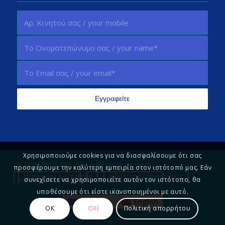
Χρησιμοποιούμε cookies για να διασφαλίσουμε ότι σας
© ΔΕΥΑ ΠΑΡΟΥ 2002-2026 - powered by
Parosweb
προσφέρουμε την καλύτερη εμπειρία στον ιστότοπό μας. Εάν
Επικοινωνία & Τοποθεσία
Άλλα Στοιχεία Επικοινωνίας
συνεχίσετε να χρησιμοποιείτε αυτόν τον ιστότοπο, θα
Πολιτική Απορρήτου
Πείτε μας τη γνώμη σας!
υποθέσουμε ότι είστε ικανοποιημένοι με αυτό.
Ελληνικά
English
ΟΚ
ΟΧΙ
Πολιτική απορρήτου