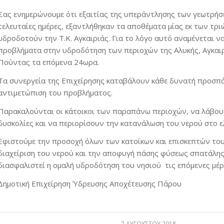
Σας ενημερώνουμε ότι εξαιτίας της υπεράντλησης των γεωτρήσ
τελευταίες ημέρες, εξαντλήθηκαν τα αποθέματα μίας εκ των τρ
υδροδοτούν την Τ.Κ. Αγκαιριάς. Για το λόγο αυτό αναμένεται 
προβλήματα στην υδροδότηση των περιοχών της Αλυκής, Αγκαιρ
Πούντας τα επόμενα 24ωρα.
Τα συνεργεία της Επιχείρησης καταβάλουν κάθε δυνατή προσπά
αντιμετώπιση του προβλήματος.
Παρακαλούνται οι κάτοικοι των παραπάνω περιοχών, να λάβου
δυσκολίες και να περιορίσουν την κατανάλωση του νερού στο 
Εφιστούμε την προσοχή όλων των κατοίκων και επισκεπτών του
διαχείριση του νερού και την αποφυγή πάσης φύσεως σπατάλης
διασφαλιστεί η ομαλή υδροδότηση του νησιού τις επόμενες μέρ
Δημοτική Επιχείρηση Ύδρευσης Αποχέτευσης Πάρου
7 ΑΥΓΟΎΣΤΟΥ 2018