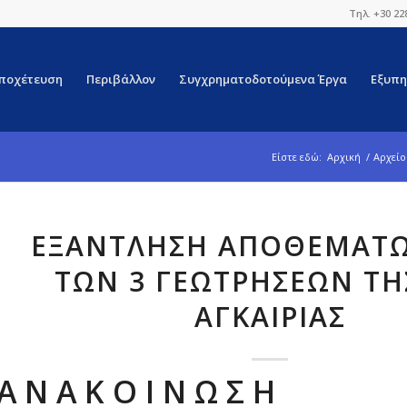
Τηλ. +30 22
ποχέτευση
Περιβάλλον
Συγχρηματοδοτούμενα Έργα
Εξυπη
Είστε εδώ:
Αρχική
/
Αρχείο
ΕΞΆΝΤΛΗΣΗ ΑΠΟΘΕΜΆΤΩ
ΤΩΝ 3 ΓΕΩΤΡΉΣΕΩΝ ΤΗΣ
ΑΓΚΑΙΡΙΆΣ
Α Ν Α Κ Ο Ι Ν Ω Σ Η