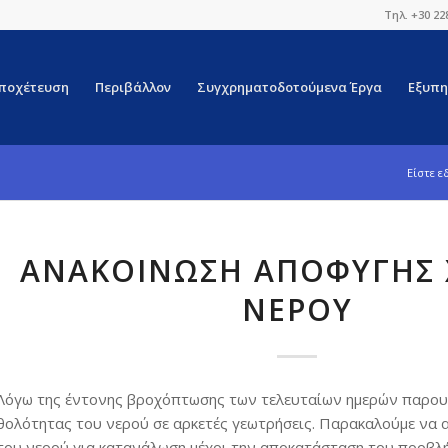
Τηλ. +30 22
ποχέτευση
Περιβάλλον
Συγχρηματοδοτούμενα Έργα
Εξυπη
Είστε ε
ΑΝΑΚΟΙΝΩΣΗ ΑΠΟΦΥΓΗΣ 
ΝΕΡΟΥ
Λόγω της έντονης βροχόπτωσης των τελευταίων ημερών παρου
θολότητας του νερού σε αρκετές γεωτρήσεις. Παρακαλούμε να 
του νερού για κατανάλωση μέχρι την αποκατάσταση του προβλ