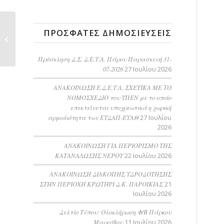
ΠΡΟΣΚΛΗΣΗ Δ.Σ.
ΠΡΌΣΦΑΤΕΣ ΔΗΜΟΣΙΕΎΣΕΙΣ
Δ.Ε.Υ.Α. ΠΑΡΟΥ
ΠΑΡΑΣΚΕΥΗ 28-0...
Πρόσκληση Δ.Σ. Δ.Ε.Υ.Α. Πάρου Παρασκευή 31-
07-2026
27 Ιουλίου 2026
ΑΝΑΚΟΙΝΩΣΗ Ε.Δ.Ε.Υ.Α. ΣΧΕΤΙΚΑ ΜΕ ΤΟ
ΝΟΜΟΣΧΕΔΙΟ του ΥΠΕΝ με το οποίο
επεκτείνεται υποχρεωτικά η χωρική
αρμοδιότητα των ΕΥΔΑΠ-ΕΥΑΘ
27 Ιουλίου
2026
ΑΝΑΚΟΙΝΩΣΗ ΓΙΑ ΠΕΡΙΟΡΙΣΜΟ ΤΗΣ
ΚΑΤΑΝΑΛΩΣΗΣ ΝΕΡΟΥ
22 Ιουλίου 2026
AΝΑΚΟΙΝΩΣΗ ΔΙΑΚΟΠΗΣ ΥΔΡΟΔΟΤΗΣΗΣ
ΣΤΗΝ ΠΕΡΙΟΧΗ ΚΡΩΤΗΡΙ Δ.Κ. ΠΑΡΟΙΚΙΑΣ
21
Ιουλίου 2026
Δελτίο Τύπου: Ολοκλήρωση Φ/Β Πάρκου
Μαραθίου
11 Ιουλίου 2026