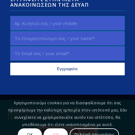
ΑΝΑΚΟΙΝΏΣΕΩΝ ΤΗΣ ΔΕΥΑΠ
Χρησιμοποιούμε cookies για να διασφαλίσουμε ότι σας
© ΔΕΥΑ ΠΑΡΟΥ 2002-2026 - powered by
Parosweb
προσφέρουμε την καλύτερη εμπειρία στον ιστότοπό μας. Εάν
Επικοινωνία & Τοποθεσία
Άλλα Στοιχεία Επικοινωνίας
συνεχίσετε να χρησιμοποιείτε αυτόν τον ιστότοπο, θα
Πολιτική Απορρήτου
Πείτε μας τη γνώμη σας!
υποθέσουμε ότι είστε ικανοποιημένοι με αυτό.
Ελληνικά
English
ΟΚ
ΟΧΙ
Πολιτική απορρήτου