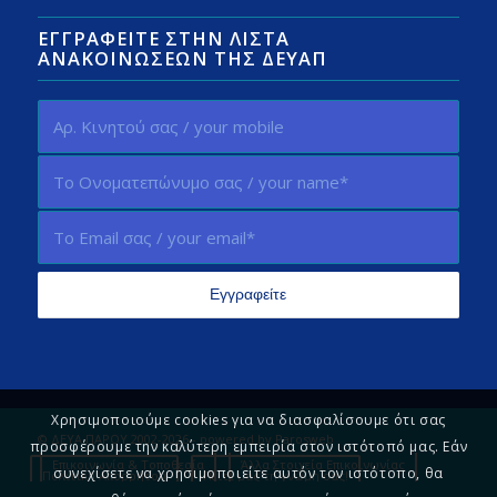
ΕΓΓΡΑΦΕΊΤΕ ΣΤΗΝ ΛΊΣΤΑ
ΑΝΑΚΟΙΝΏΣΕΩΝ ΤΗΣ ΔΕΥΑΠ
Χρησιμοποιούμε cookies για να διασφαλίσουμε ότι σας
© ΔΕΥΑ ΠΑΡΟΥ 2002-2026 - powered by
Parosweb
προσφέρουμε την καλύτερη εμπειρία στον ιστότοπό μας. Εάν
Επικοινωνία & Τοποθεσία
Άλλα Στοιχεία Επικοινωνίας
συνεχίσετε να χρησιμοποιείτε αυτόν τον ιστότοπο, θα
Πολιτική Απορρήτου
Πείτε μας τη γνώμη σας!