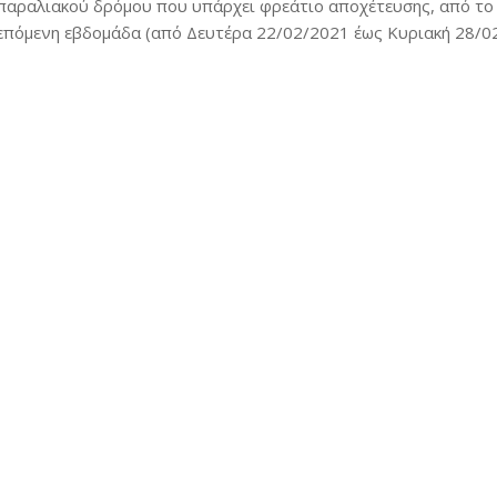
παραλιακού δρόμου που υπάρχει φρεάτιο αποχέτευσης, από το 
επόμενη εβδομάδα (από Δευτέρα 22/02/2021 έως Κυριακή 28/02