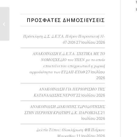
ΑΝΑΚΟΙΝΩΣΗ
ΠΡΌΣΦΑΤΕΣ ΔΗΜΟΣΙΕΎΣΕΙΣ
ΔΙΑΚΟΠΗΣ
ΥΔΡΟΔΟΤΗΣΗΣ ΣΤΗΝ
Δ.Κ...
Πρόσκληση Δ.Σ. Δ.Ε.Υ.Α. Πάρου Παρασκευή 31-
07-2026
27 Ιουλίου 2026
ΑΝΑΚΟΙΝΩΣΗ Ε.Δ.Ε.Υ.Α. ΣΧΕΤΙΚΑ ΜΕ ΤΟ
ΝΟΜΟΣΧΕΔΙΟ του ΥΠΕΝ με το οποίο
επεκτείνεται υποχρεωτικά η χωρική
αρμοδιότητα των ΕΥΔΑΠ-ΕΥΑΘ
27 Ιουλίου
2026
ΑΝΑΚΟΙΝΩΣΗ ΓΙΑ ΠΕΡΙΟΡΙΣΜΟ ΤΗΣ
ΚΑΤΑΝΑΛΩΣΗΣ ΝΕΡΟΥ
22 Ιουλίου 2026
AΝΑΚΟΙΝΩΣΗ ΔΙΑΚΟΠΗΣ ΥΔΡΟΔΟΤΗΣΗΣ
ΣΤΗΝ ΠΕΡΙΟΧΗ ΚΡΩΤΗΡΙ Δ.Κ. ΠΑΡΟΙΚΙΑΣ
21
Ιουλίου 2026
Δελτίο Τύπου: Ολοκλήρωση Φ/Β Πάρκου
Μαραθίου
11 Ιουλίου 2026