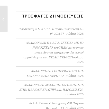
ΑΝΟΙΚΤΟΣ
ΠΡΌΣΦΑΤΕΣ ΔΗΜΟΣΙΕΎΣΕΙΣ
ΔΙΑΓΩΝΙΣΜΟΣ ΓΙΑ ΤΗΝ
«ΠΡΟΜΗΘΕΙΑ
ΧΗΜΙΚΩΝ...
Πρόσκληση Δ.Σ. Δ.Ε.Υ.Α. Πάρου Παρασκευή 31-
07-2026
27 Ιουλίου 2026
ΑΝΑΚΟΙΝΩΣΗ Ε.Δ.Ε.Υ.Α. ΣΧΕΤΙΚΑ ΜΕ ΤΟ
ΝΟΜΟΣΧΕΔΙΟ του ΥΠΕΝ με το οποίο
επεκτείνεται υποχρεωτικά η χωρική
αρμοδιότητα των ΕΥΔΑΠ-ΕΥΑΘ
27 Ιουλίου
2026
ΑΝΑΚΟΙΝΩΣΗ ΓΙΑ ΠΕΡΙΟΡΙΣΜΟ ΤΗΣ
ΚΑΤΑΝΑΛΩΣΗΣ ΝΕΡΟΥ
22 Ιουλίου 2026
AΝΑΚΟΙΝΩΣΗ ΔΙΑΚΟΠΗΣ ΥΔΡΟΔΟΤΗΣΗΣ
ΣΤΗΝ ΠΕΡΙΟΧΗ ΚΡΩΤΗΡΙ Δ.Κ. ΠΑΡΟΙΚΙΑΣ
21
Ιουλίου 2026
Δελτίο Τύπου: Ολοκλήρωση Φ/Β Πάρκου
Μαραθίου
11 Ιουλίου 2026