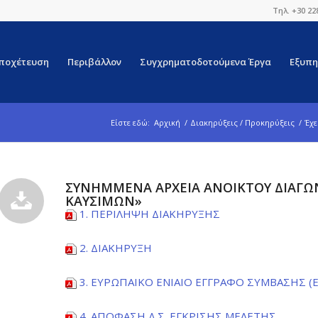
Τηλ. +30 22
ποχέτευση
Περιβάλλον
Συγχρηματοδοτούμενα Έργα
Εξυπη
Είστε εδώ:
Αρχική
/
Διακηρύξεις / Προκηρύξεις
/
Έχε
ΣΥΝΗΜΜΕΝΑ ΑΡΧΕΙΑ ΑΝΟΙΚΤΟΥ ΔΙΑΓΩ
ΚΑΥΣΙΜΩΝ»
1. ΠΕΡΙΛΗΨΗ ΔΙΑΚΗΡΥΞΗΣ
2. ΔΙΑΚΗΡΥΞΗ
3. ΕΥΡΩΠΑΙΚΟ ΕΝΙΑΙΟ ΕΓΓΡΑΦΟ ΣΥΜΒΑΣΗΣ (Ε.Ε
4. ΑΠΟΦΑΣΗ Δ.Σ. ΕΓΚΡΙΣΗΣ ΜΕΛΕΤΗΣ