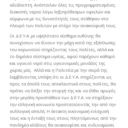
αδιάλειπτη. Ανέστειλαν όλες τις προγραμματισμένες
διακοπές νερού λόγω ληξιπρόθεσμων οφειλών και
σύμφωνα με τις δυνατότητές τους στάθηκαν στο
πλευρό των πολιτών με στόχο την ανακούφισή τους.
Οι Δ.Ε.Υ.Α. με υψηλότατο αίσθημα ευθύνης θα
συνεχίσουν να δίνουν την μάχη κατά της εξάπλωσης
του κορωνοϊού στηρίζοντας τους πολίτες, αλλά και
το δημόσιο σύστημα υγείας, αφού παρέχουν καθαρό
και υγιεινό νερό στις υγειονομικές μονάδες της
χώρας μας. Αλλά και η Πολιτεία με την σειρά της
λαμβάνοντας υπόψη ότι οι Δ.Ε.Υ.Α. στηρίζονται ως
προς τα έσοδά τους αποκλειστικά στους πολίτες, θα
πρέπει να δείξει την στοργή της και να έλθει αρωγός
στην μεγάλη προσπάθεια των Δ.Ε.Υ.Α. να στηρίξουν
την ελληνική κοινωνία προστατεύοντάς την από την
συλλογική απειλή. Η έκτακτη οικονομική ενίσχυσή
τους και η ένταξή τους στους πληττόμενους από την
πανδημία κλάδους θα ανακουφίσει και ενδυναμώσει