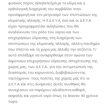
φυσικός πόρος αλληλεπιδρά με το κλίμα και η
ορθολογική διαχείρισή του συμβάλλει στην
προσαρμογή και τον μετριασμό των επιπτώσεων της
κλιματικής αλλαγής. Η Ε.Δ.Ε.Υ.Α. όσο και οι Δ.Ε.Υ.Α.
είχαν προγραμματίσει εκδηλώσεις που θα
αναδείκνυαν τον ρόλο του νερού και των
επιχειρήσεων ύδρευσης στη διαχείριση των
επιπτώσεων της κλιματικής αλλαγής, αλλά η πανδημία
που πλήττει και τη χώρα μας άλλαξε την ατζέντα. Γι’
αυτό επιλέξαμε να αναφερθούμε στον αγώνα των
δημοτικών επιχειρήσεων ύδρευσης-αποχέτευσης της
χώρας μας, των Δ.Ε.Υ.Α., για την αντιμετώπιση της
διασποράς του κορωνοϊού, διαβεβαιώνοντας
ταυτόχρονα τους πολίτες της χώρας μας ότι οι
Δ.Ε.Υ.Α. και στις δυσμενείς αυτές συνθήκες θα
συνεχίσουν να παρέχουν αδιάλειπτα καθαρό,
ασφαλές και υγιεινό νερό όπως το έκαναν 40 χρόνια
τώρα.