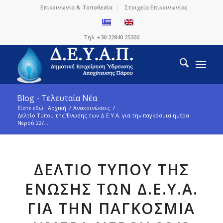
Επικοινωνία & Τοποθεσία
Στοιχεία Επικοινωνίας
Τηλ. +30 22840 25300
Blog - Τελευταία Νέα
Είστε εδώ:
Αρχική
/
Ανακοινώσεις
/
Δελτίο Τύπου της Ένωσης των Δ.Ε.Υ.Α. για την παγκόσμια ημέρα
Νερού 22/...
ΔΕΛΤΊΟ ΤΎΠΟΥ ΤΗΣ
ΈΝΩΣΗΣ ΤΩΝ Δ.Ε.Υ.Α.
ΓΙΑ ΤΗΝ ΠΑΓΚΌΣΜΙΑ