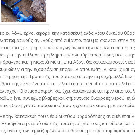
Το εν λόγω έργο, αφορά την κατασκευή ενός νέου δικτύου ύδρ
ελαττωματικούς αγωγούς από αμίαντο, που βρίσκονται στην πε
επεκτάσεις με τμήματα νέων αγωγών για την υδροδότηση περιο
και για την επίλυση προβλημάτων ανεπάρκειας πίεσης που υπήρ
Φάραγγας και η Μακριά Μύτη. Επιπλέον, θα κατασκευαστεί νέα
κυβικών για την εξασφάλιση επαρκών αποθεμάτων, καθώς και α
γεώτρηση της Τρυπητής που βρίσκεται στην περιοχή, αλλά δεν ε
ύδρευσης είναι ένα από τα τελευταία στο νησί που αποτελείτα
αντοχής 10 ατμοσφαιρών και έχει κατασκευαστεί πριν από τουλ
καθώς έχει συνεχώς βλάβες και σημαντικές διαρροές νερού, ενώ
επικίνδυνη για το προσωπικό που έρχεται σε επαφή με τον αμία
Με την κατασκευή του νέου δικτύου υδροδότησης αναμένεται 
• Εξασφάλιση νερού σωστής ποιότητας για τους κατοίκους και τ
της υγείας των εργαζομένων στα δίκτυα, με την απομάκρυνση