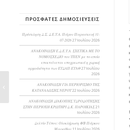
ΠΡΌΣΦΑΤΕΣ ΔΗΜΟΣΙΕΎΣΕΙΣ
Πρόσκληση Δ.Σ. Δ.Ε.Υ.Α. Πάρου Παρασκευή 31-
07-2026
27 Ιουλίου 2026
ΑΝΑΚΟΙΝΩΣΗ Ε.Δ.Ε.Υ.Α. ΣΧΕΤΙΚΑ ΜΕ ΤΟ
ΝΟΜΟΣΧΕΔΙΟ του ΥΠΕΝ με το οποίο
επεκτείνεται υποχρεωτικά η χωρική
αρμοδιότητα των ΕΥΔΑΠ-ΕΥΑΘ
27 Ιουλίου
2026
ΠΡΟΣΚΛΗΣΗ Δ.Σ.
ΑΝΑΚΟΙΝΩΣΗ ΓΙΑ ΠΕΡΙΟΡΙΣΜΟ ΤΗΣ
Δ.Ε.Υ.Α. ΠΑΡΟΥ
ΚΑΤΑΝΑΛΩΣΗΣ ΝΕΡΟΥ
22 Ιουλίου 2026
ΤΕΤΑΡΤΗ 22-02-2023
AΝΑΚΟΙΝΩΣΗ ΔΙΑΚΟΠΗΣ ΥΔΡΟΔΟΤΗΣΗΣ
ΣΤΗΝ ΠΕΡΙΟΧΗ ΚΡΩΤΗΡΙ Δ.Κ. ΠΑΡΟΙΚΙΑΣ
21
Ιουλίου 2026
Δελτίο Τύπου: Ολοκλήρωση Φ/Β Πάρκου
Μαραθίου
11 Ιουλίου 2026