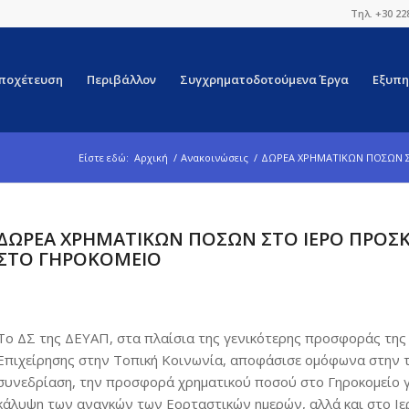
Τηλ. +30 22
ποχέτευση
Περιβάλλον
Συγχρηματοδοτούμενα Έργα
Εξυπη
Είστε εδώ:
Αρχική
/
Ανακοινώσεις
/
ΔΩΡΕΑ ΧΡΗΜΑΤΙΚΩΝ ΠΟΣΩΝ Σ
ΔΩΡΕΑ ΧΡΗΜΑΤΙΚΩΝ ΠΟΣΩΝ ΣΤΟ ΙΕΡΟ ΠΡΟΣ
ΣΤΟ ΓΗΡΟΚΟΜΕΙΟ
Το ΔΣ της ΔΕΥΑΠ, στα πλαίσια της γενικότερης προσφοράς της
Επιχείρησης στην Τοπική Κοινωνία, αποφάσισε ομόφωνα στην 
συνεδρίαση, την προσφορά χρηματικού ποσού στο Γηροκομείο γ
κάλυψη των αναγκών των Εορταστικών ημερών, αλλά και στο Ιε