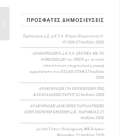
ΑΝΟΙΚΤΟΣ
ΠΡΌΣΦΑΤΕΣ ΔΗΜΟΣΙΕΎΣΕΙΣ
ΔΙΑΓΩΝΙΣΜΟΣ ΓΙΑ ΤΗΝ
«ΠΡΟΜΗΘΕΙΑ
ΣΩΛΗΝΩΝ...
Πρόσκληση Δ.Σ. Δ.Ε.Υ.Α. Πάρου Παρασκευή 31-
07-2026
27 Ιουλίου 2026
ΑΝΑΚΟΙΝΩΣΗ Ε.Δ.Ε.Υ.Α. ΣΧΕΤΙΚΑ ΜΕ ΤΟ
ΝΟΜΟΣΧΕΔΙΟ του ΥΠΕΝ με το οποίο
επεκτείνεται υποχρεωτικά η χωρική
αρμοδιότητα των ΕΥΔΑΠ-ΕΥΑΘ
27 Ιουλίου
2026
ΑΝΑΚΟΙΝΩΣΗ ΓΙΑ ΠΕΡΙΟΡΙΣΜΟ ΤΗΣ
ΚΑΤΑΝΑΛΩΣΗΣ ΝΕΡΟΥ
22 Ιουλίου 2026
AΝΑΚΟΙΝΩΣΗ ΔΙΑΚΟΠΗΣ ΥΔΡΟΔΟΤΗΣΗΣ
ΣΤΗΝ ΠΕΡΙΟΧΗ ΚΡΩΤΗΡΙ Δ.Κ. ΠΑΡΟΙΚΙΑΣ
21
Ιουλίου 2026
Δελτίο Τύπου: Ολοκλήρωση Φ/Β Πάρκου
Μαραθίου
11 Ιουλίου 2026