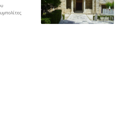
ου
συμπολίτες