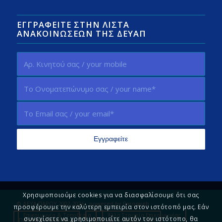
ΕΓΓΡΑΦΕΊΤΕ ΣΤΗΝ ΛΊΣΤΑ
ΑΝΑΚΟΙΝΏΣΕΩΝ ΤΗΣ ΔΕΥΑΠ
Χρησιμοποιούμε cookies για να διασφαλίσουμε ότι σας
© ΔΕΥΑ ΠΑΡΟΥ 2002-2026 - powered by
Parosweb
προσφέρουμε την καλύτερη εμπειρία στον ιστότοπό μας. Εάν
Επικοινωνία & Τοποθεσία
Άλλα Στοιχεία Επικοινωνίας
συνεχίσετε να χρησιμοποιείτε αυτόν τον ιστότοπο, θα
Πολιτική Απορρήτου
Πείτε μας τη γνώμη σας!