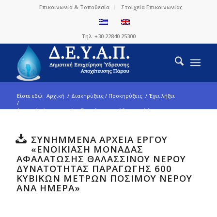
Επικοινωνία & Τοποθεσία
Στοιχεία Επικοινωνίας
Τηλ. +30 22840 25300
Είστε εδώ:
Αρχική
/
Διακηρύξεις / Προκηρύξεις
/
Έχει λήξει
/
Ανοικτός Διαγωνισμός «Ενοικίαση μονάδας αφαλάτωσης
θαλασσινού νερού δυνατότ...
ΣΥΝΗΜΜΕΝΑ ΑΡΧΕΙΑ ΕΡΓΟΥ
«ΕΝΟΙΚΊΑΣΗ ΜΟΝΆΔΑΣ
ΑΦΑΛΆΤΩΣΗΣ ΘΑΛΑΣΣΙΝΟΎ ΝΕΡΟΎ
ΔΥΝΑΤΌΤΗΤΑΣ ΠΑΡΑΓΩΓΉΣ 600
ΚΥΒΙΚΏΝ ΜΈΤΡΩΝ ΠΌΣΙΜΟΥ ΝΕΡΟΎ
ΑΝΆ ΗΜΈΡΑ»