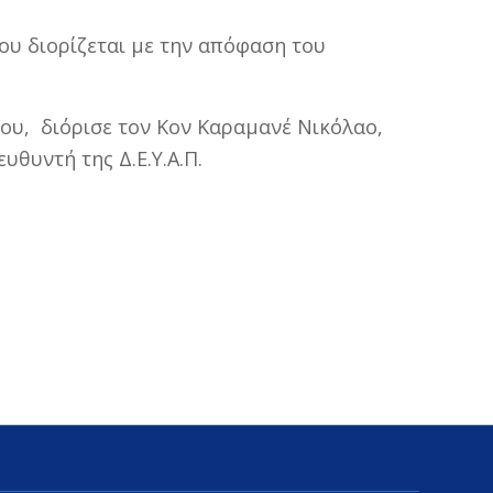
που διορίζεται με την απόφαση του
ου, διόρισε τον Κον Καραμανέ Νικόλαο,
θυντή της Δ.Ε.Υ.Α.Π.