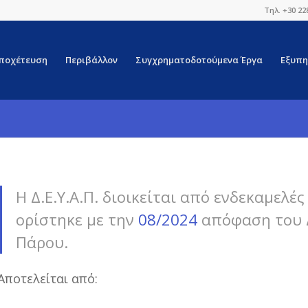
Τηλ. +30 22
ποχέτευση
Περιβάλλον
Συγχρηματοδοτούμενα Έργα
Εξυπη
H Δ.Ε.Υ.Α.Π. διοικείται από ενδεκαμελέ
ορίστηκε με την
08/2024
απόφαση του 
Πάρου.
Αποτελείται από: