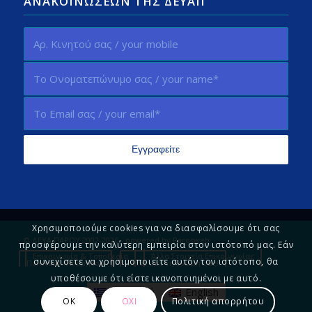
ΑΝΑΚΟΙΝΏΣΕΩΝ ΤΗΣ ΔΕΥΑΠ
Χρησιμοποιούμε cookies για να διασφαλίσουμε ότι σας
© ΔΕΥΑ ΠΑΡΟΥ 2002-2026 - powered by
Parosweb
προσφέρουμε την καλύτερη εμπειρία στον ιστότοπό μας. Εάν
Επικοινωνία & Τοποθεσία
Άλλα Στοιχεία Επικοινωνίας
συνεχίσετε να χρησιμοποιείτε αυτόν τον ιστότοπο, θα
Πολιτική Απορρήτου
Πείτε μας τη γνώμη σας!
υποθέσουμε ότι είστε ικανοποιημένοι με αυτό.
Ελληνικά
English
ΟΚ
ΟΧΙ
Πολιτική απορρήτου