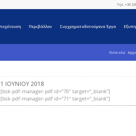
Τηλ. +30 22
ποχέτευση
Περιβάλλον
Συγχρηματοδοτούμενα Έργα
Εξυπη
Είστε εδώ:
Αρχι
1 ΙΟΥΝΊΟΥ 2018
[bsk-pdf-manager-pdf id=”70″ target=”_blank”]
[bsk-pdf-manager-pdf id=”71″ target=”_blank”]