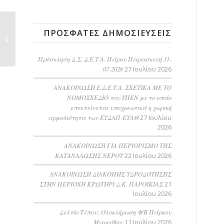
ΠΡΟΜΗΘΕΙΑ
ΠΡΌΣΦΑΤΕΣ ΔΗΜΟΣΙΕΎΣΕΙΣ
ΕΞΟΠΛΙΣΜΟΥ
ΑΥΤΟΜΑΤΙΣΜΟΥ ΚΑΙ
ΤΗΛΕΜΕΤΡΙΑΣ...
Πρόσκληση Δ.Σ. Δ.Ε.Υ.Α. Πάρου Παρασκευή 31-
07-2026
27 Ιουλίου 2026
ΑΝΑΚΟΙΝΩΣΗ Ε.Δ.Ε.Υ.Α. ΣΧΕΤΙΚΑ ΜΕ ΤΟ
ΝΟΜΟΣΧΕΔΙΟ του ΥΠΕΝ με το οποίο
επεκτείνεται υποχρεωτικά η χωρική
αρμοδιότητα των ΕΥΔΑΠ-ΕΥΑΘ
27 Ιουλίου
2026
ΑΝΑΚΟΙΝΩΣΗ ΓΙΑ ΠΕΡΙΟΡΙΣΜΟ ΤΗΣ
ΚΑΤΑΝΑΛΩΣΗΣ ΝΕΡΟΥ
22 Ιουλίου 2026
AΝΑΚΟΙΝΩΣΗ ΔΙΑΚΟΠΗΣ ΥΔΡΟΔΟΤΗΣΗΣ
ΣΤΗΝ ΠΕΡΙΟΧΗ ΚΡΩΤΗΡΙ Δ.Κ. ΠΑΡΟΙΚΙΑΣ
21
Ιουλίου 2026
Δελτίο Τύπου: Ολοκλήρωση Φ/Β Πάρκου
Μαραθίου
11 Ιουλίου 2026