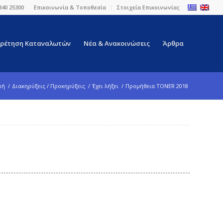
840 25300
Επικοινωνία & Τοποθεσία
Στοιχεία Επικοινωνίας
ρέτηση Καταναλωτών
Νέα & Ανακοινώσεις
Άρθρα
κή
/
Διακηρύξεις / Προκηρύξεις
/
Έχει λήξει
/
Προμήθεια TONER 2018