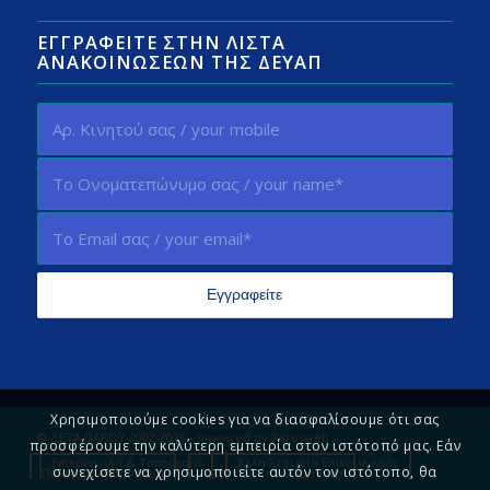
ΕΓΓΡΑΦΕΊΤΕ ΣΤΗΝ ΛΊΣΤΑ
ΑΝΑΚΟΙΝΏΣΕΩΝ ΤΗΣ ΔΕΥΑΠ
Χρησιμοποιούμε cookies για να διασφαλίσουμε ότι σας
© ΔΕΥΑ ΠΑΡΟΥ 2002-2026 - powered by
Parosweb
προσφέρουμε την καλύτερη εμπειρία στον ιστότοπό μας. Εάν
Επικοινωνία & Τοποθεσία
Άλλα Στοιχεία Επικοινωνίας
συνεχίσετε να χρησιμοποιείτε αυτόν τον ιστότοπο, θα
Πολιτική Απορρήτου
Πείτε μας τη γνώμη σας!