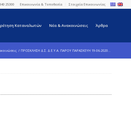
840 25300
Επικοινωνία & Τοποθεσία
Στοιχεία Επικοινωνίας
ρέτηση Καταναλωτών
Νέα & Ανακοινώσεις
Άρθρα
ακοινώσεις
/
ΠΡΟΣΚΛΗΣΗ Δ.Σ. Δ.Ε.Υ.Α. ΠΑΡΟΥ ΠΑΡΑΣΚΕΥΗ 19-06-2020...