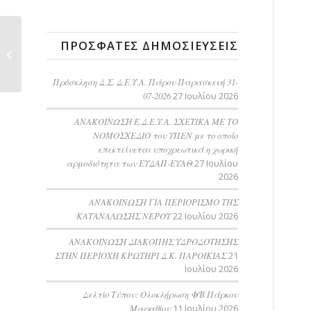
ΑΝΑΚΟΙΝΩΣΗ
ΠΡΌΣΦΑΤΕΣ ΔΗΜΟΣΙΕΎΣΕΙΣ
ΕΚΤΕΛΕΣΗΣ ΕΡΓΑΣΙΩΝ
ΑΠΟΚΑΤΑΣΤΑΣΗΣ...
Πρόσκληση Δ.Σ. Δ.Ε.Υ.Α. Πάρου Παρασκευή 31-
07-2026
27 Ιουλίου 2026
ΑΝΑΚΟΙΝΩΣΗ Ε.Δ.Ε.Υ.Α. ΣΧΕΤΙΚΑ ΜΕ ΤΟ
ΝΟΜΟΣΧΕΔΙΟ του ΥΠΕΝ με το οποίο
επεκτείνεται υποχρεωτικά η χωρική
αρμοδιότητα των ΕΥΔΑΠ-ΕΥΑΘ
27 Ιουλίου
2026
ΑΝΑΚΟΙΝΩΣΗ ΓΙΑ ΠΕΡΙΟΡΙΣΜΟ ΤΗΣ
ΚΑΤΑΝΑΛΩΣΗΣ ΝΕΡΟΥ
22 Ιουλίου 2026
AΝΑΚΟΙΝΩΣΗ ΔΙΑΚΟΠΗΣ ΥΔΡΟΔΟΤΗΣΗΣ
ΣΤΗΝ ΠΕΡΙΟΧΗ ΚΡΩΤΗΡΙ Δ.Κ. ΠΑΡΟΙΚΙΑΣ
21
Ιουλίου 2026
Δελτίο Τύπου: Ολοκλήρωση Φ/Β Πάρκου
Μαραθίου
11 Ιουλίου 2026