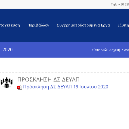
Τηλ. +30 22
ποχέτευση
Περιβάλλον
Συγχρηματοδοτούμενα Έργα
Εξυπη
6-2020
Είστε εδώ:
Αρχική
/
Αν
ΠΡΌΣΚΛΗΣΗ ΔΣ ΔΕΥΑΠ
Πρόσκληση ΔΣ ΔΕΥΑΠ 19 Ιουνίου 2020