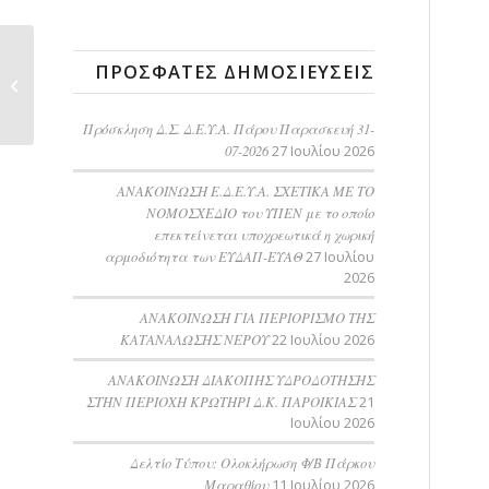
03-03-2020 ΣΤΑΔΙΑΚΗ
ΠΡΌΣΦΑΤΕΣ ΔΗΜΟΣΙΕΎΣΕΙΣ
ΔΙΑΚΟΠΗ
ΥΔΡΟΔΟΤΗΣΗΣ
Πρόσκληση Δ.Σ. Δ.Ε.Υ.Α. Πάρου Παρασκευή 31-
07-2026
27 Ιουλίου 2026
ΑΝΑΚΟΙΝΩΣΗ Ε.Δ.Ε.Υ.Α. ΣΧΕΤΙΚΑ ΜΕ ΤΟ
ΝΟΜΟΣΧΕΔΙΟ του ΥΠΕΝ με το οποίο
επεκτείνεται υποχρεωτικά η χωρική
αρμοδιότητα των ΕΥΔΑΠ-ΕΥΑΘ
27 Ιουλίου
2026
ΑΝΑΚΟΙΝΩΣΗ ΓΙΑ ΠΕΡΙΟΡΙΣΜΟ ΤΗΣ
ΚΑΤΑΝΑΛΩΣΗΣ ΝΕΡΟΥ
22 Ιουλίου 2026
AΝΑΚΟΙΝΩΣΗ ΔΙΑΚΟΠΗΣ ΥΔΡΟΔΟΤΗΣΗΣ
ΣΤΗΝ ΠΕΡΙΟΧΗ ΚΡΩΤΗΡΙ Δ.Κ. ΠΑΡΟΙΚΙΑΣ
21
Ιουλίου 2026
Δελτίο Τύπου: Ολοκλήρωση Φ/Β Πάρκου
Μαραθίου
11 Ιουλίου 2026