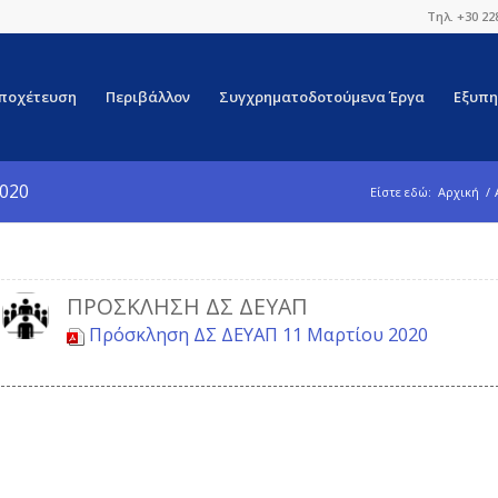
Τηλ. +30 22
ποχέτευση
Περιβάλλον
Συγχρηματοδοτούμενα Έργα
Εξυπη
2020
Είστε εδώ:
Αρχική
/
ΠΡΌΣΚΛΗΣΗ ΔΣ ΔΕΥΑΠ
Πρόσκληση ΔΣ ΔΕΥΑΠ 11 Μαρτίου 2020