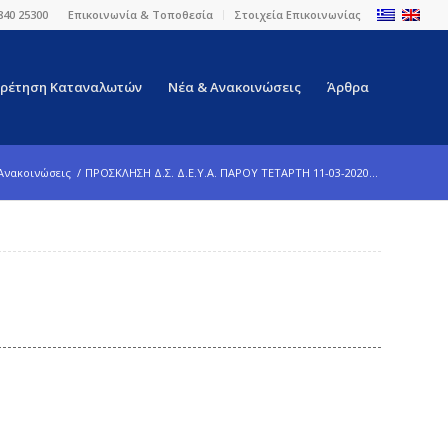
840 25300
Επικοινωνία & Τοποθεσία
Στοιχεία Επικοινωνίας
ρέτηση Καταναλωτών
Νέα & Ανακοινώσεις
Άρθρα
Ανακοινώσεις
/
ΠΡΟΣΚΛΗΣΗ Δ.Σ. Δ.Ε.Υ.Α. ΠΑΡΟΥ ΤΕΤΑΡΤΗ 11-03-2020...