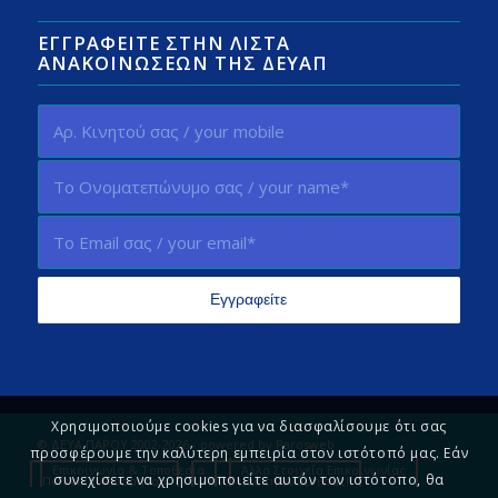
ΕΓΓΡΑΦΕΊΤΕ ΣΤΗΝ ΛΊΣΤΑ
ΑΝΑΚΟΙΝΏΣΕΩΝ ΤΗΣ ΔΕΥΑΠ
Χρησιμοποιούμε cookies για να διασφαλίσουμε ότι σας
© ΔΕΥΑ ΠΑΡΟΥ 2002-2026 - powered by
Parosweb
προσφέρουμε την καλύτερη εμπειρία στον ιστότοπό μας. Εάν
Επικοινωνία & Τοποθεσία
Άλλα Στοιχεία Επικοινωνίας
συνεχίσετε να χρησιμοποιείτε αυτόν τον ιστότοπο, θα
Πολιτική Απορρήτου
Πείτε μας τη γνώμη σας!