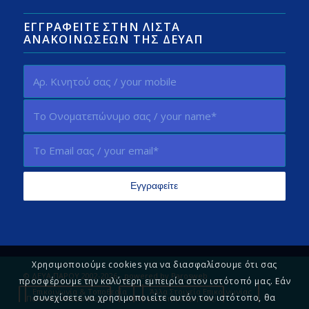
ΕΓΓΡΑΦΕΊΤΕ ΣΤΗΝ ΛΊΣΤΑ
ΑΝΑΚΟΙΝΏΣΕΩΝ ΤΗΣ ΔΕΥΑΠ
Χρησιμοποιούμε cookies για να διασφαλίσουμε ότι σας
© ΔΕΥΑ ΠΑΡΟΥ 2002-2026 - powered by
Parosweb
προσφέρουμε την καλύτερη εμπειρία στον ιστότοπό μας. Εάν
Επικοινωνία & Τοποθεσία
Άλλα Στοιχεία Επικοινωνίας
συνεχίσετε να χρησιμοποιείτε αυτόν τον ιστότοπο, θα
Πολιτική Απορρήτου
Πείτε μας τη γνώμη σας!