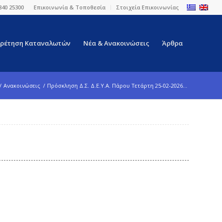
840 25300
Επικοινωνία & Τοποθεσία
Στοιχεία Επικοινωνίας
ρέτηση Καταναλωτών
Νέα & Ανακοινώσεις
Άρθρα
/
Ανακοινώσεις
/
Πρόσκληση Δ.Σ. Δ.Ε.Υ.Α. Πάρου Τετάρτη 25-02-2026...