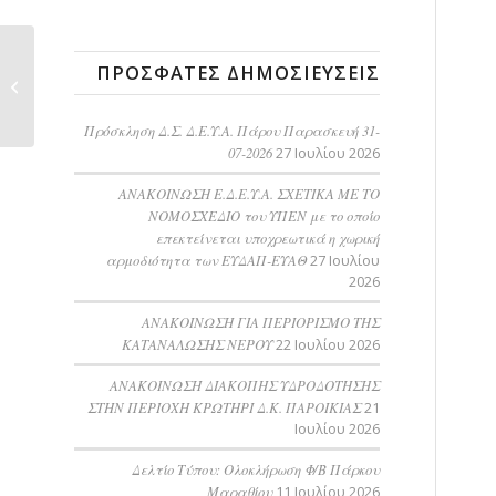
ΑΝΟΙΚΤΟΣ
ΠΡΌΣΦΑΤΕΣ ΔΗΜΟΣΙΕΎΣΕΙΣ
ΔΙΑΓΩΝΙΣΜΟΣ ΓΙΑ ΤΗΝ
««ΕΠΕΚΤΑΣΗ
ΔΥΝΑΜΙΚΟΤΗΤΑΣ...
Πρόσκληση Δ.Σ. Δ.Ε.Υ.Α. Πάρου Παρασκευή 31-
07-2026
27 Ιουλίου 2026
ΑΝΑΚΟΙΝΩΣΗ Ε.Δ.Ε.Υ.Α. ΣΧΕΤΙΚΑ ΜΕ ΤΟ
ΝΟΜΟΣΧΕΔΙΟ του ΥΠΕΝ με το οποίο
επεκτείνεται υποχρεωτικά η χωρική
αρμοδιότητα των ΕΥΔΑΠ-ΕΥΑΘ
27 Ιουλίου
2026
ΑΝΑΚΟΙΝΩΣΗ ΓΙΑ ΠΕΡΙΟΡΙΣΜΟ ΤΗΣ
ΚΑΤΑΝΑΛΩΣΗΣ ΝΕΡΟΥ
22 Ιουλίου 2026
AΝΑΚΟΙΝΩΣΗ ΔΙΑΚΟΠΗΣ ΥΔΡΟΔΟΤΗΣΗΣ
ΣΤΗΝ ΠΕΡΙΟΧΗ ΚΡΩΤΗΡΙ Δ.Κ. ΠΑΡΟΙΚΙΑΣ
21
Ιουλίου 2026
Δελτίο Τύπου: Ολοκλήρωση Φ/Β Πάρκου
Μαραθίου
11 Ιουλίου 2026