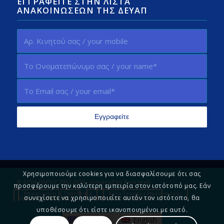
ΕΓΓΡΑΦΕΊΤΕ ΣΤΗΝ ΛΊΣΤΑ
ΑΝΑΚΟΙΝΏΣΕΩΝ ΤΗΣ ΔΕΥΑΠ
Χρησιμοποιούμε cookies για να διασφαλίσουμε ότι σας
© ΔΕΥΑ ΠΑΡΟΥ 2002-2026 - powered by
Parosweb
προσφέρουμε την καλύτερη εμπειρία στον ιστότοπό μας. Εάν
Επικοινωνία & Τοποθεσία
Άλλα Στοιχεία Επικοινωνίας
συνεχίσετε να χρησιμοποιείτε αυτόν τον ιστότοπο, θα
Πολιτική Απορρήτου
Πείτε μας τη γνώμη σας!
υποθέσουμε ότι είστε ικανοποιημένοι με αυτό.
Ελληνικά
English