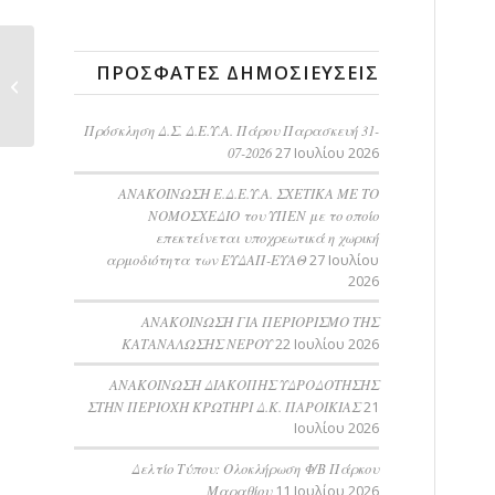
Πρόσκληση Δ.Σ.
ΠΡΌΣΦΑΤΕΣ ΔΗΜΟΣΙΕΎΣΕΙΣ
Δ.Ε.Υ.Α. Πάρου
Δευτέρα 22-07-2024
Πρόσκληση Δ.Σ. Δ.Ε.Υ.Α. Πάρου Παρασκευή 31-
07-2026
27 Ιουλίου 2026
ΑΝΑΚΟΙΝΩΣΗ Ε.Δ.Ε.Υ.Α. ΣΧΕΤΙΚΑ ΜΕ ΤΟ
ΝΟΜΟΣΧΕΔΙΟ του ΥΠΕΝ με το οποίο
επεκτείνεται υποχρεωτικά η χωρική
αρμοδιότητα των ΕΥΔΑΠ-ΕΥΑΘ
27 Ιουλίου
2026
ΑΝΑΚΟΙΝΩΣΗ ΓΙΑ ΠΕΡΙΟΡΙΣΜΟ ΤΗΣ
ΚΑΤΑΝΑΛΩΣΗΣ ΝΕΡΟΥ
22 Ιουλίου 2026
AΝΑΚΟΙΝΩΣΗ ΔΙΑΚΟΠΗΣ ΥΔΡΟΔΟΤΗΣΗΣ
ΣΤΗΝ ΠΕΡΙΟΧΗ ΚΡΩΤΗΡΙ Δ.Κ. ΠΑΡΟΙΚΙΑΣ
21
Ιουλίου 2026
Δελτίο Τύπου: Ολοκλήρωση Φ/Β Πάρκου
Μαραθίου
11 Ιουλίου 2026