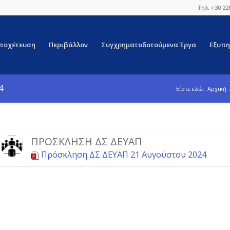
Τηλ. +30 22
ποχέτευση
Περιβάλλον
Συγχρηματοδοτούμενα Έργα
Εξυπη
4
Είστε εδώ:
Αρχική
ΠΡΌΣΚΛΗΣΗ ΔΣ ΔΕΥΑΠ
Πρόσκληση ΔΣ ΔΕΥΑΠ 21 Αυγούστου 2024