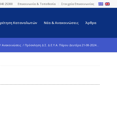
840 25300
Επικοινωνία & Τοποθεσία
Στοιχεία Επικοινωνίας
ρέτηση Καταναλωτών
Νέα & Ανακοινώσεις
Άρθρα
/
Ανακοινώσεις
/
Πρόσκληση Δ.Σ. Δ.Ε.Υ.Α. Πάρου Δευτέρα 21-08-2024...