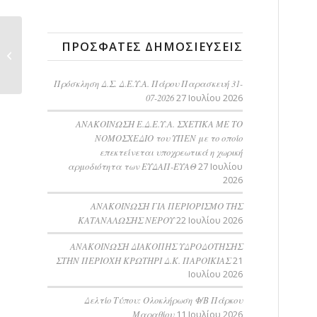
Δελτίο Τύπου:
ΠΡΌΣΦΑΤΕΣ ΔΗΜΟΣΙΕΎΣΕΙΣ
Υπογραφή Σύμβασης
για την υλοποίηση...
Πρόσκληση Δ.Σ. Δ.Ε.Υ.Α. Πάρου Παρασκευή 31-
07-2026
27 Ιουλίου 2026
ΑΝΑΚΟΙΝΩΣΗ Ε.Δ.Ε.Υ.Α. ΣΧΕΤΙΚΑ ΜΕ ΤΟ
ΝΟΜΟΣΧΕΔΙΟ του ΥΠΕΝ με το οποίο
επεκτείνεται υποχρεωτικά η χωρική
αρμοδιότητα των ΕΥΔΑΠ-ΕΥΑΘ
27 Ιουλίου
2026
ΑΝΑΚΟΙΝΩΣΗ ΓΙΑ ΠΕΡΙΟΡΙΣΜΟ ΤΗΣ
ΚΑΤΑΝΑΛΩΣΗΣ ΝΕΡΟΥ
22 Ιουλίου 2026
AΝΑΚΟΙΝΩΣΗ ΔΙΑΚΟΠΗΣ ΥΔΡΟΔΟΤΗΣΗΣ
ΣΤΗΝ ΠΕΡΙΟΧΗ ΚΡΩΤΗΡΙ Δ.Κ. ΠΑΡΟΙΚΙΑΣ
21
Ιουλίου 2026
Δελτίο Τύπου: Ολοκλήρωση Φ/Β Πάρκου
Μαραθίου
11 Ιουλίου 2026