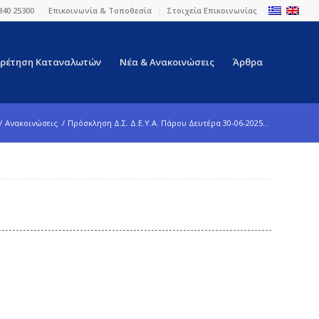
840 25300
Επικοινωνία & Τοποθεσία
Στοιχεία Επικοινωνίας
ρέτηση Καταναλωτών
Νέα & Ανακοινώσεις
Άρθρα
/
Ανακοινώσεις
/
Πρόσκληση Δ.Σ. Δ.Ε.Υ.Α. Πάρου Δευτέρα 30-06-2025...