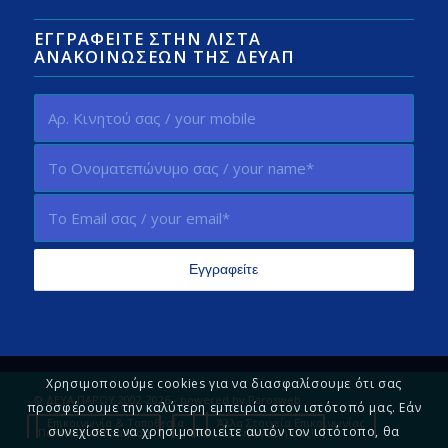
ΕΓΓΡΑΦΕΊΤΕ ΣΤΗΝ ΛΊΣΤΑ
ΑΝΑΚΟΙΝΏΣΕΩΝ ΤΗΣ ΔΕΥΑΠ
Χρησιμοποιούμε cookies για να διασφαλίσουμε ότι σας
© ΔΕΥΑ ΠΑΡΟΥ 2002-2026 - powered by
Parosweb
προσφέρουμε την καλύτερη εμπειρία στον ιστότοπό μας. Εάν
Επικοινωνία & Τοποθεσία
Άλλα Στοιχεία Επικοινωνίας
συνεχίσετε να χρησιμοποιείτε αυτόν τον ιστότοπο, θα
Πολιτική Απορρήτου
Πείτε μας τη γνώμη σας!