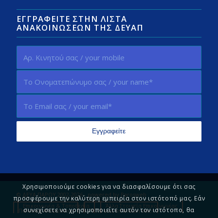
ΕΓΓΡΑΦΕΊΤΕ ΣΤΗΝ ΛΊΣΤΑ
ΑΝΑΚΟΙΝΏΣΕΩΝ ΤΗΣ ΔΕΥΑΠ
Χρησιμοποιούμε cookies για να διασφαλίσουμε ότι σας
© ΔΕΥΑ ΠΑΡΟΥ 2002-2026 - powered by
Parosweb
προσφέρουμε την καλύτερη εμπειρία στον ιστότοπό μας. Εάν
Επικοινωνία & Τοποθεσία
Άλλα Στοιχεία Επικοινωνίας
συνεχίσετε να χρησιμοποιείτε αυτόν τον ιστότοπο, θα
Πολιτική Απορρήτου
Πείτε μας τη γνώμη σας!