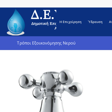
Η Επιχείρηση
Ύδρευση
Α
Τρόποι Εξοικονόμησης Νερού