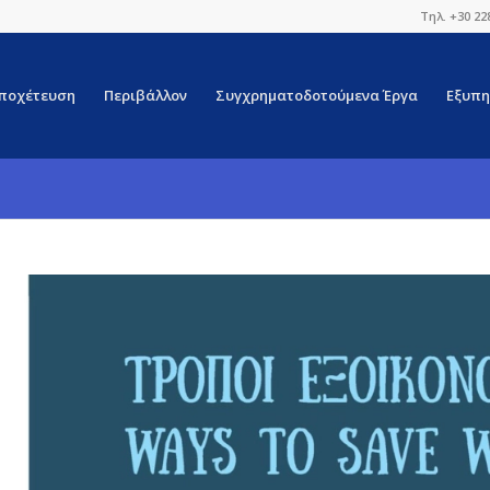
Τηλ. +30 22
ποχέτευση
Περιβάλλον
Συγχρηματοδοτούμενα Έργα
Εξυπη