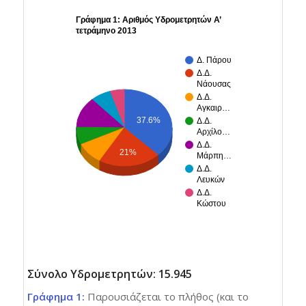
Γράφημα 1: Αριθμός Υδρομετρητών Α’
τετράμηνο 2013
Δ. Πάρου
Δ.Δ.
Νάουσας
Δ.Δ.
Αγκαιρ…
37.6%
Δ.Δ.
Αρχίλο…
Δ.Δ.
21%
Μάρπη…
Δ.Δ.
Λευκών
Δ.Δ.
Κώστου
Σύνολο Υδρομετρητών: 15.945
Γράφημα 1:
Παρουσιάζεται το πλήθος (και το