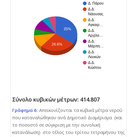
Δ. Πάρου
Δ.Δ.
Νάουσας
Δ.Δ.
Αγκαιρ…
35%
Δ.Δ.
Αρχίλο…
Δ.Δ.
26.6%
Μάρπη…
Δ.Δ.
Λευκών
Δ.Δ.
Κώστου
Σύνολο κυβικών μέτρων: 414.807
Γράφημα 6:
Απεικονίζονται τα κυβικά μέτρα νερού
που καταναλώθηκαν ανά Δημοτικό Διαμέρισμα (και
το ποσοστό σε σύγκριση με την συνολική
κατανάλωση) στο τέλος του τρίτου τετραμήνου της