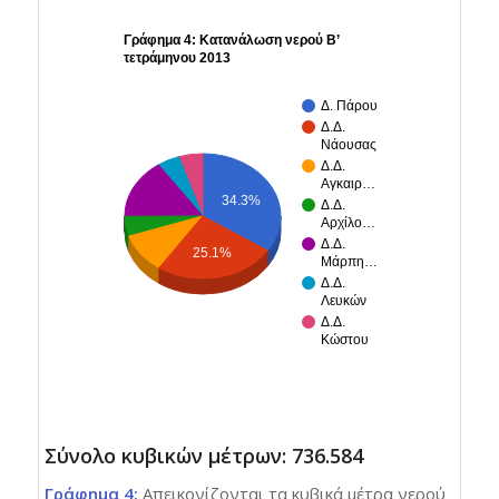
Γράφημα 4: Κατανάλωση νερού Β’
τετράμηνου 2013
Δ. Πάρου
Δ.Δ.
Νάουσας
Δ.Δ.
Αγκαιρ…
34.3%
Δ.Δ.
Αρχίλο…
Δ.Δ.
25.1%
Μάρπη…
Δ.Δ.
Λευκών
Δ.Δ.
Κώστου
Σύνολο κυβικών μέτρων: 736.584
Γράφημα 4:
Απεικονίζονται τα κυβικά μέτρα νερού