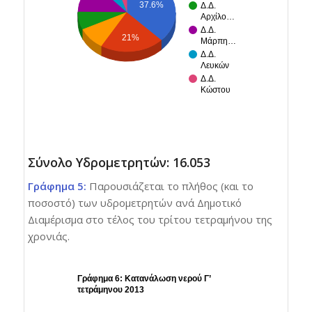
37.6%
Δ.Δ.
Αρχίλο…
Δ.Δ.
21%
Μάρπη…
Δ.Δ.
Λευκών
Δ.Δ.
Κώστου
Σύνολο Υδρομετρητών: 16.053
Γράφημα 5:
Παρουσιάζεται το πλήθος (και το
ποσοστό) των υδρομετρητών ανά Δημοτικό
Διαμέρισμα στο τέλος του τρίτου τετραμήνου της
χρονιάς.
Γράφημα 6: Κατανάλωση νερού Γ’
τετράμηνου 2013