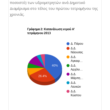
ποσοστό) των υδρομετρητών ανά Δημοτικό
Διαμέρισμα στο τέλος του πρώτου τετραμήνου της
χρονιάς.
Γράφημα 2: Κατανάλωση νερού Α’
τετράμηνου 2013
Δ. Πάρου
Δ.Δ.
Νάουσας
Δ.Δ.
Αγκαιρ…
40%
Δ.Δ.
Αρχίλο…
Δ.Δ.
26.4%
Μάρπη…
Δ.Δ.
Λευκών
Δ.Δ.
Κώστου