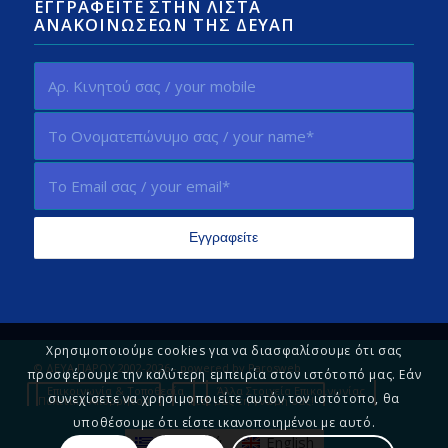
ΕΓΓΡΑΦΕΊΤΕ ΣΤΗΝ ΛΊΣΤΑ
ΑΝΑΚΟΙΝΏΣΕΩΝ ΤΗΣ ΔΕΥΑΠ
Χρησιμοποιούμε cookies για να διασφαλίσουμε ότι σας
© ΔΕΥΑ ΠΑΡΟΥ 2002-2026 - powered by
Parosweb
προσφέρουμε την καλύτερη εμπειρία στον ιστότοπό μας. Εάν
Επικοινωνία & Τοποθεσία
Άλλα Στοιχεία Επικοινωνίας
συνεχίσετε να χρησιμοποιείτε αυτόν τον ιστότοπο, θα
Πολιτική Απορρήτου
Πείτε μας τη γνώμη σας!
υποθέσουμε ότι είστε ικανοποιημένοι με αυτό.
Ελληνικά
English