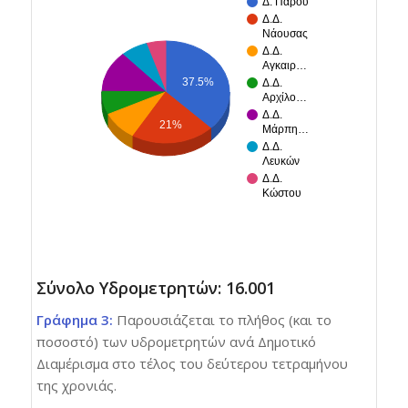
Δ. Πάρου
Δ.Δ.
Νάουσας
Δ.Δ.
Αγκαιρ…
37.5%
Δ.Δ.
Αρχίλο…
Δ.Δ.
21%
Μάρπη…
Δ.Δ.
Λευκών
Δ.Δ.
Κώστου
Σύνολο Υδρομετρητών: 16.001
Γράφημα 3:
Παρουσιάζεται το πλήθος (και το
ποσοστό) των υδρομετρητών ανά Δημοτικό
Διαμέρισμα στο τέλος του δεύτερου τετραμήνου
της χρονιάς.