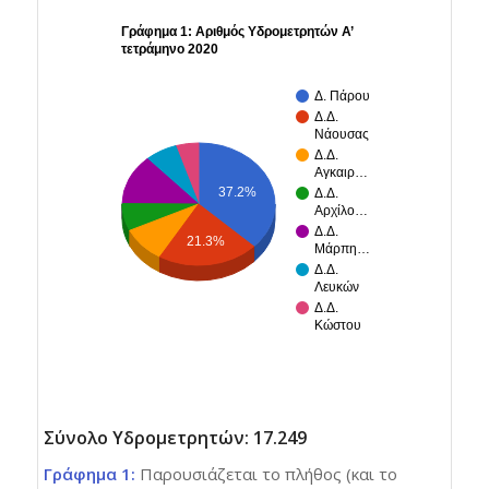
Γράφημα 1: Αριθμός Υδρομετρητών Α’
τετράμηνο 2020
Δ. Πάρου
Δ.Δ.
Νάουσας
Δ.Δ.
Αγκαιρ…
37.2%
Δ.Δ.
Αρχίλο…
Δ.Δ.
21.3%
Μάρπη…
Δ.Δ.
Λευκών
Δ.Δ.
Κώστου
Σύνολο Υδρομετρητών: 17.249
Γράφημα 1:
Παρουσιάζεται το πλήθος (και το