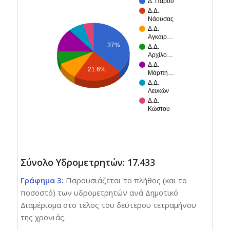
Δ. Πάρου
Δ.Δ.
Νάουσας
Δ.Δ.
Αγκαιρ…
37%
Δ.Δ.
Αρχίλο…
Δ.Δ.
21.6%
Μάρπη…
Δ.Δ.
Λευκών
Δ.Δ.
Κώστου
Σύνολο Υδρομετρητών: 17.433
Γράφημα 3:
Παρουσιάζεται το πλήθος (και το
ποσοστό) των υδρομετρητών ανά Δημοτικό
Διαμέρισμα στο τέλος του δεύτερου τετραμήνου
της χρονιάς.