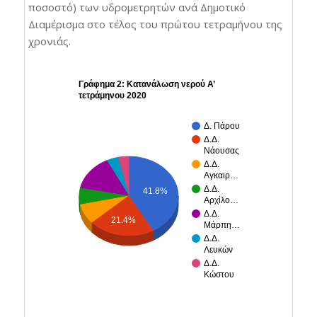
ποσοστό) των υδρομετρητών ανά Δημοτικό
Διαμέρισμα στο τέλος του πρώτου τετραμήνου της
χρονιάς.
Γράφημα 2: Κατανάλωση νερού Α’
τετράμηνου 2020
Δ. Πάρου
Δ.Δ.
Νάουσας
Δ.Δ.
Αγκαιρ…
Δ.Δ.
41.8%
Αρχίλο…
Δ.Δ.
21.4%
Μάρπη…
Δ.Δ.
Λευκών
Δ.Δ.
Κώστου