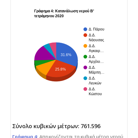
Γράφημα 4: Κατανάλωση νερού Β’
τετράμηνου 2020
Δ. Πάρου
Δ.Δ.
Νάουσας
Δ.Δ.
Αγκαιρ…
31.6%
Δ.Δ.
Αρχίλο…
Δ.Δ.
25.8%
Μάρπη…
Δ.Δ.
Λευκών
Δ.Δ.
Κώστου
Σύνολο κυβικών μέτρων: 761.596
Γράφημα 4:
Απεικονίζονται τα κυβικά μέτρα νερού