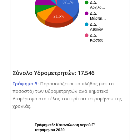
37.1%
Δ.Δ.
Αρχίλο…
Δ.Δ.
21.6%
Μάρπη…
Δ.Δ.
Λευκών
Δ.Δ.
Κώστου
Σύνολο Υδρομετρητών: 17.546
Γράφημα 5:
Παρουσιάζεται το πλήθος (και το
ποσοστό) των υδρομετρητών ανά Δημοτικό
Διαμέρισμα στο τέλος του τρίτου τετραμήνου της
χρονιάς.
Γράφημα 6: Κατανάλωση νερού Γ’
τετράμηνου 2020