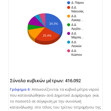
Δ. Πάρου
Δ.Δ.
Νάουσας
Δ.Δ.
Αγκαιρ…
34.3%
Δ.Δ.
Αρχίλο…
Δ.Δ.
25.4%
Μάρπη…
Δ.Δ.
Λευκών
Δ.Δ.
Κώστου
Σύνολο κυβικών μέτρων: 416.092
Γράφημα 6:
Απεικονίζονται τα κυβικά μέτρα νερού
που καταναλώθηκαν ανά Δημοτικό Διαμέρισμα (και
το ποσοστό σε σύγκριση με την συνολική
κατανάλωση) στο τέλος του τρίτου τετραμήνου της