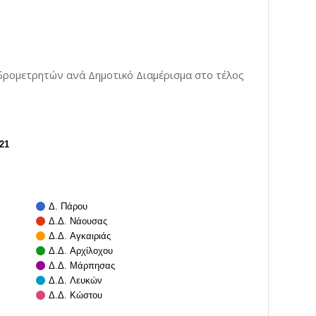
δρομετρητών ανά Δημοτικό Διαμέρισμα στο τέλος
21
Δ. Πάρου
Δ.Δ. Νάουσας
Δ.Δ. Αγκαιριάς
Δ.Δ. Αρχίλοχου
Δ.Δ. Μάρπησας
Δ.Δ. Λευκών
Δ.Δ. Κώστου