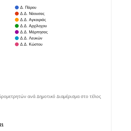
Δ. Πάρου
Δ.Δ. Νάουσας
Δ.Δ. Αγκαιριάς
Δ.Δ. Αρχίλοχου
Δ.Δ. Μάρπησας
Δ.Δ. Λευκών
Δ.Δ. Κώστου
δρομετρητών ανά Δημοτικό Διαμέρισμα στο τέλος
21