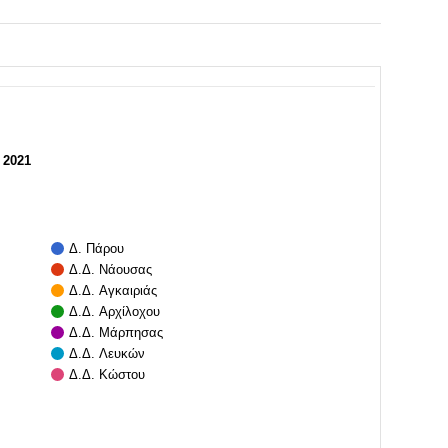
 2021
Δ. Πάρου
Δ.Δ. Νάουσας
Δ.Δ. Αγκαιριάς
Δ.Δ. Αρχίλοχου
Δ.Δ. Μάρπησας
Δ.Δ. Λευκών
Δ.Δ. Κώστου