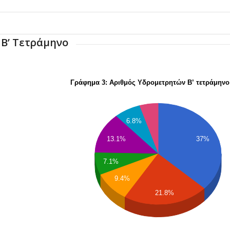
Β’ Τετράμηνο
Γράφημα 3: Αριθμός Υδρομετρητών Β’ τετράμηνο
6.8%
37%
13.1%
7.1%
9.4%
21.8%