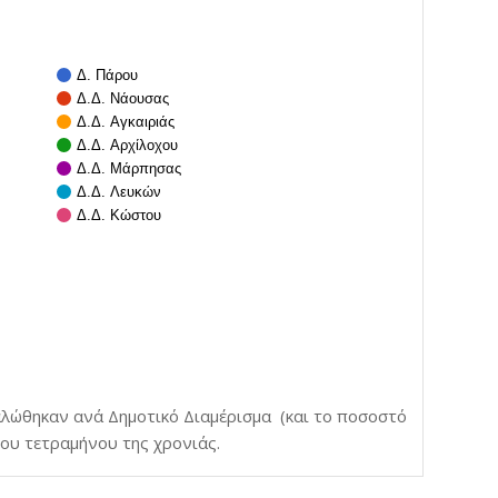
Δ. Πάρου
Δ.Δ. Νάουσας
Δ.Δ. Αγκαιριάς
Δ.Δ. Αρχίλοχου
Δ.Δ. Μάρπησας
Δ.Δ. Λευκών
Δ.Δ. Κώστου
αλώθηκαν ανά Δημοτικό Διαμέρισμα (και το ποσοστό
ου τετραμήνου της χρονιάς.