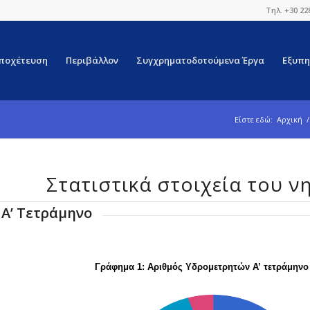
Τηλ. +30 22
ποχέτευση
Περιβάλλον
Συγχρηματοδοτούμενα Έργα
Εξυπη
Είστε εδώ:
Αρχική
/
Στατιστικά στοιχεία του ν
Α’ Τετράμηνο
Γράφημα 1: Αριθμός Υδρομετρητών Α’ τετράμηνο