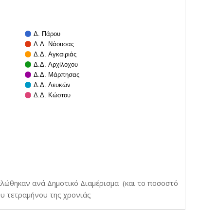
Δ. Πάρου
Δ.Δ. Νάουσας
Δ.Δ. Αγκαιριάς
Δ.Δ. Αρχίλοχου
Δ.Δ. Μάρπησας
Δ.Δ. Λευκών
Δ.Δ. Κώστου
αλώθηκαν ανά Δημοτικό Διαμέρισμα (και το ποσοστό
ου τετραμήνου της χρονιάς