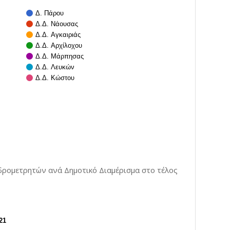
Δ. Πάρου
Δ.Δ. Νάουσας
Δ.Δ. Αγκαιριάς
Δ.Δ. Αρχίλοχου
Δ.Δ. Μάρπησας
Δ.Δ. Λευκών
Δ.Δ. Κώστου
δρομετρητών ανά Δημοτικό Διαμέρισμα στο τέλος
21