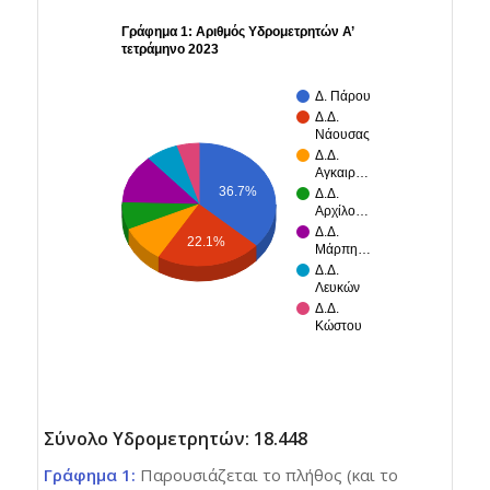
Γράφημα 1: Αριθμός Υδρομετρητών Α’
τετράμηνο 2023
Δ. Πάρου
Δ.Δ.
Νάουσας
Δ.Δ.
Αγκαιρ…
36.7%
Δ.Δ.
Αρχίλο…
Δ.Δ.
22.1%
Μάρπη…
Δ.Δ.
Λευκών
Δ.Δ.
Κώστου
Σύνολο Υδρομετρητών: 18.448
Γράφημα 1:
Παρουσιάζεται το πλήθος (και το