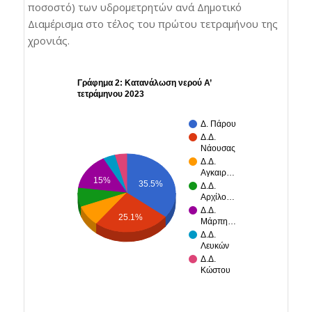
ποσοστό) των υδρομετρητών ανά Δημοτικό
Διαμέρισμα στο τέλος του πρώτου τετραμήνου της
χρονιάς.
Γράφημα 2: Κατανάλωση νερού Α’
τετράμηνου 2023
Δ. Πάρου
Δ.Δ.
Νάουσας
Δ.Δ.
Αγκαιρ…
15%
35.5%
Δ.Δ.
Αρχίλο…
Δ.Δ.
25.1%
Μάρπη…
Δ.Δ.
Λευκών
Δ.Δ.
Κώστου