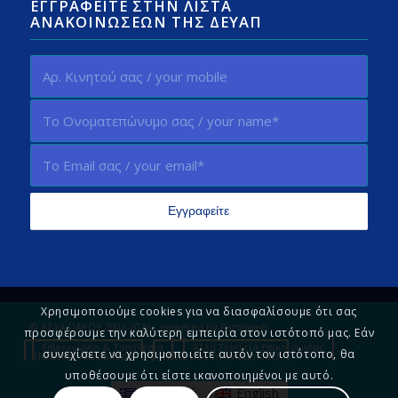
ΕΓΓΡΑΦΕΊΤΕ ΣΤΗΝ ΛΊΣΤΑ
ΑΝΑΚΟΙΝΏΣΕΩΝ ΤΗΣ ΔΕΥΑΠ
Χρησιμοποιούμε cookies για να διασφαλίσουμε ότι σας
© ΔΕΥΑ ΠΑΡΟΥ 2002-2026 - powered by
Parosweb
προσφέρουμε την καλύτερη εμπειρία στον ιστότοπό μας. Εάν
Επικοινωνία & Τοποθεσία
Άλλα Στοιχεία Επικοινωνίας
συνεχίσετε να χρησιμοποιείτε αυτόν τον ιστότοπο, θα
Πολιτική Απορρήτου
Πείτε μας τη γνώμη σας!
υποθέσουμε ότι είστε ικανοποιημένοι με αυτό.
Ελληνικά
English