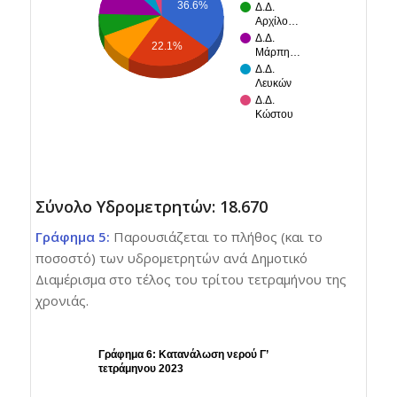
36.6%
Δ.Δ.
Αρχίλο…
Δ.Δ.
22.1%
Μάρπη…
Δ.Δ.
Λευκών
Δ.Δ.
Κώστου
Σύνολο Υδρομετρητών: 18.670
Γράφημα 5:
Παρουσιάζεται το πλήθος (και το
ποσοστό) των υδρομετρητών ανά Δημοτικό
Διαμέρισμα στο τέλος του τρίτου τετραμήνου της
χρονιάς.
Γράφημα 6: Κατανάλωση νερού Γ’
τετράμηνου 2023