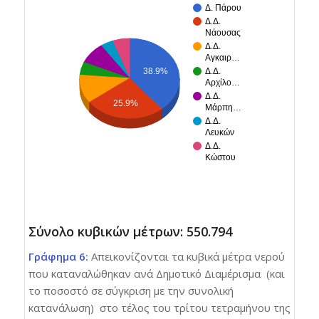
Δ. Πάρου
Δ.Δ.
Νάουσας
Δ.Δ.
Αγκαιρ…
38.9%
Δ.Δ.
Αρχίλο…
Δ.Δ.
25.9%
Μάρπη…
Δ.Δ.
Λευκών
Δ.Δ.
Κώστου
Σύνολο κυβικών μέτρων: 550.794
Γράφημα 6:
Απεικονίζονται τα κυβικά μέτρα νερού
που καταναλώθηκαν ανά Δημοτικό Διαμέρισμα (και
το ποσοστό σε σύγκριση με την συνολική
κατανάλωση) στο τέλος του τρίτου τετραμήνου της