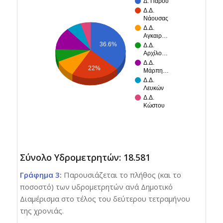
Δ. Πάρου
Δ.Δ.
Νάουσας
Δ.Δ.
Αγκαιρ…
36.6%
Δ.Δ.
Αρχίλο…
Δ.Δ.
22%
Μάρπη…
Δ.Δ.
Λευκών
Δ.Δ.
Κώστου
Σύνολο Υδρομετρητών: 18.581
Γράφημα 3:
Παρουσιάζεται το πλήθος (και το
ποσοστό) των υδρομετρητών ανά Δημοτικό
Διαμέρισμα στο τέλος του δεύτερου τετραμήνου
της χρονιάς.