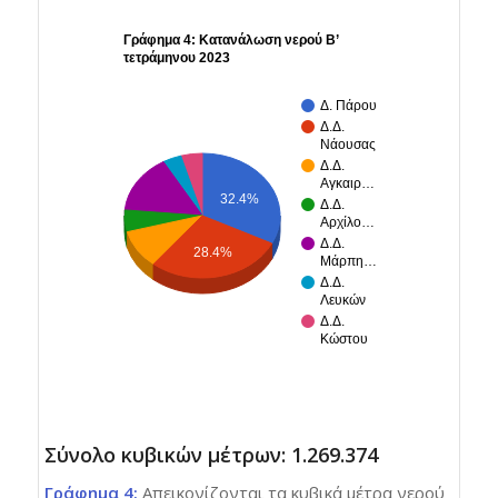
Γράφημα 4: Κατανάλωση νερού Β’
τετράμηνου 2023
Δ. Πάρου
Δ.Δ.
Νάουσας
Δ.Δ.
Αγκαιρ…
32.4%
Δ.Δ.
Αρχίλο…
Δ.Δ.
28.4%
Μάρπη…
Δ.Δ.
Λευκών
Δ.Δ.
Κώστου
Σύνολο κυβικών μέτρων: 1.269.374
Γράφημα 4:
Απεικονίζονται τα κυβικά μέτρα νερού