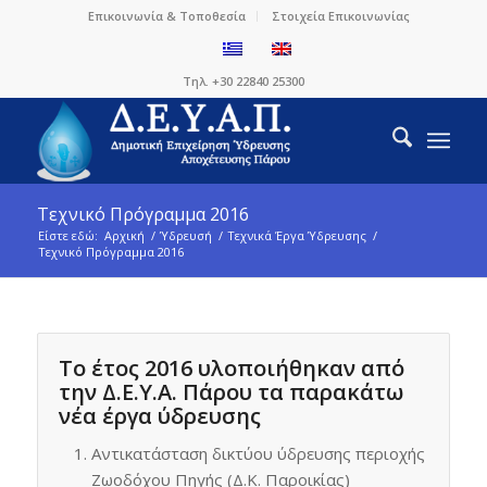
Επικοινωνία & Τοποθεσία
Στοιχεία Επικοινωνίας
Τηλ. +30 22840 25300
Τεχνικό Πρόγραμμα 2016
Είστε εδώ:
Αρχική
/
Ύδρευσή
/
Τεχνικά Έργα Ύδρευσης
/
Τεχνικό Πρόγραμμα 2016
Το έτος 2016
υλοποιήθηκαν από
την Δ.Ε.Υ.Α. Πάρου τα παρακάτω
νέα έργα ύδρευσης
Αντικατάσταση δικτύου ύδρευσης περιοχής
Ζωοδόχου Πηγής (Δ.Κ. Παροικίας)