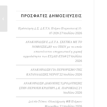
Πρόβλημα επάρκειας
ΠΡΌΣΦΑΤΕΣ ΔΗΜΟΣΙΕΎΣΕΙΣ
γεωτρήσεων στον
Αρχί�...
Πρόσκληση Δ.Σ. Δ.Ε.Υ.Α. Πάρου Παρασκευή 31-
07-2026
27 Ιουλίου 2026
ΑΝΑΚΟΙΝΩΣΗ Ε.Δ.Ε.Υ.Α. ΣΧΕΤΙΚΑ ΜΕ ΤΟ
ΝΟΜΟΣΧΕΔΙΟ του ΥΠΕΝ με το οποίο
επεκτείνεται υποχρεωτικά η χωρική
αρμοδιότητα των ΕΥΔΑΠ-ΕΥΑΘ
27 Ιουλίου
2026
ΑΝΑΚΟΙΝΩΣΗ ΓΙΑ ΠΕΡΙΟΡΙΣΜΟ ΤΗΣ
ΚΑΤΑΝΑΛΩΣΗΣ ΝΕΡΟΥ
22 Ιουλίου 2026
AΝΑΚΟΙΝΩΣΗ ΔΙΑΚΟΠΗΣ ΥΔΡΟΔΟΤΗΣΗΣ
ΣΤΗΝ ΠΕΡΙΟΧΗ ΚΡΩΤΗΡΙ Δ.Κ. ΠΑΡΟΙΚΙΑΣ
21
Ιουλίου 2026
Δελτίο Τύπου: Ολοκλήρωση Φ/Β Πάρκου
Μαραθίου
11 Ιουλίου 2026