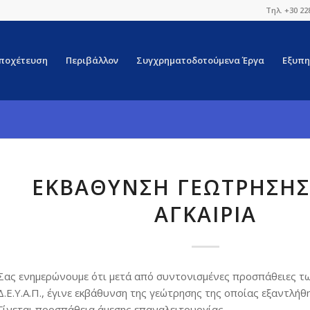
Τηλ. +30 22
ποχέτευση
Περιβάλλον
Συγχρηματοδοτούμενα Έργα
Εξυπη
ΕΚΒΆΘΥΝΣΗ ΓΕΏΤΡΗΣΗΣ
ΑΓΚΑΙΡΙΆ
Σας ενημερώνουμε ότι μετά από συντονισμένες προσπάθειες τ
Δ.Ε.Υ.Α.Π., έγινε εκβάθυνση της γεώτρησης της οποίας εξαντλή
Γίνεται προσπάθεια άμεσης επαναλειτουργίας