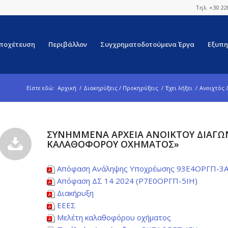
Τηλ. +30 22
ποχέτευση
Περιβάλλον
Συγχρηματοδοτούμενα Έργα
Εξυπη
Είστε εδώ:
Αρχική
/
Διακηρύξεις / Προκηρύξεις
/
Έχει λήξει
/
Ανοιχτός 
ΣΥΝΗΜΜΈΝΑ ΑΡΧΕΊΑ ΑΝΟΙΚΤΟΎ ΔΙΑΓΩ
ΚΑΛΑΘΟΦΌΡΟΥ ΟΧΉΜΑΤΟΣ»
Απόφαση Ανάληψης Υποχρέωσης 93Ε4ΟΡΓΠ-3
Απόφαση ΔΣ 14 2024 (Ρ7Ε0ΟΡΓΠ-5ΙΗ)
Διακήρυξη
ΕΕΕΣ
Μελέτη καλαθοφόρου οχήματος