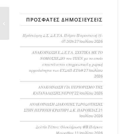
Πρόσκληση Δ.Σ.
ΠΡΌΣΦΑΤΕΣ ΔΗΜΟΣΙΕΎΣΕΙΣ
Δ.Ε.Υ.Α. Πάρου Τετάρτη
31-01-2024
Πρόσκληση Δ.Σ. Δ.Ε.Υ.Α. Πάρου Παρασκευή 31-
07-2026
27 Ιουλίου 2026
ΑΝΑΚΟΙΝΩΣΗ Ε.Δ.Ε.Υ.Α. ΣΧΕΤΙΚΑ ΜΕ ΤΟ
ΝΟΜΟΣΧΕΔΙΟ του ΥΠΕΝ με το οποίο
επεκτείνεται υποχρεωτικά η χωρική
αρμοδιότητα των ΕΥΔΑΠ-ΕΥΑΘ
27 Ιουλίου
2026
ΑΝΑΚΟΙΝΩΣΗ ΓΙΑ ΠΕΡΙΟΡΙΣΜΟ ΤΗΣ
ΚΑΤΑΝΑΛΩΣΗΣ ΝΕΡΟΥ
22 Ιουλίου 2026
AΝΑΚΟΙΝΩΣΗ ΔΙΑΚΟΠΗΣ ΥΔΡΟΔΟΤΗΣΗΣ
ΣΤΗΝ ΠΕΡΙΟΧΗ ΚΡΩΤΗΡΙ Δ.Κ. ΠΑΡΟΙΚΙΑΣ
21
Ιουλίου 2026
Δελτίο Τύπου: Ολοκλήρωση Φ/Β Πάρκου
Μαραθίου
11 Ιουλίου 2026