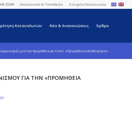
840 25300
Επικοινωνία & Τοποθεσία
Στοιχεία Επικοινωνίας
ρέτηση Καταναλωτών
Νέα & Ανακοινώσεις
Άρθρα
διαγωνισμός για την προμήθεια με τίτλο: «Προμήθεια καλαθοφόρου ...
ΝΙΣΜΟΎ ΓΙΑ ΤΗΝ «ΠΡΟΜΉΘΕΙΑ
ΑΗ