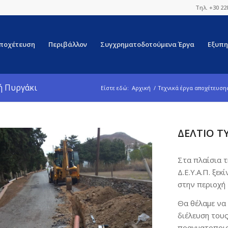
Τηλ. +30 22
ποχέτευση
Περιβάλλον
Συγχρηματοδοτούμενα Έργα
Εξυπη
ή Πυργάκι
Είστε εδώ:
Αρχική
/
Τεχνικά έργα αποχέτευση
ΔΕΛΤΙΟ Τ
Στα πλαίσια 
Δ.Ε.Υ.Α.Π. ξε
στην περιοχή 
Θα θέλαμε να
διέλευση του
πραγματοποιο