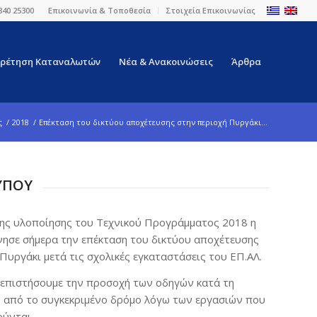
840 25300
Επικοινωνία & Τοποθεσία
Στοιχεία Επικοινωνίας
ρέτηση Καταναλωτών
Νέα & Ανακοινώσεις
Άρθρα
ς
/
2018
/
Επέκταση του δικτύου αποχέτευσης στην περιοχή Πυργάκι...
ΥΠΟΥ
της υλοποίησης του Τεχνικού Προγράμματος 2018 η
κίνησε σήμερα την επέκταση του δικτύου αποχέτευσης
Πυργάκι μετά τις σχολικές εγκαταστάσεις του ΕΠ.ΑΛ.
 επιστήσουμε την προσοχή των οδηγών κατά τη
ς από το συγκεκριμένο δρόμο λόγω των εργασιών που
ύνται.