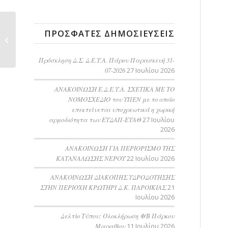
ΠΡΌΣΦΑΤΕΣ ΔΗΜΟΣΙΕΎΣΕΙΣ
Πρόσκληση ΔΣ ΔΕΥΑΠ
Πρόσκληση Δ.Σ. Δ.Ε.Υ.Α. Πάρου Παρασκευή 31-
07-2026
27 Ιουλίου 2026
ΑΝΑΚΟΙΝΩΣΗ Ε.Δ.Ε.Υ.Α. ΣΧΕΤΙΚΑ ΜΕ ΤΟ
ΝΟΜΟΣΧΕΔΙΟ του ΥΠΕΝ με το οποίο
επεκτείνεται υποχρεωτικά η χωρική
αρμοδιότητα των ΕΥΔΑΠ-ΕΥΑΘ
27 Ιουλίου
2026
ΑΝΑΚΟΙΝΩΣΗ ΓΙΑ ΠΕΡΙΟΡΙΣΜΟ ΤΗΣ
ΚΑΤΑΝΑΛΩΣΗΣ ΝΕΡΟΥ
22 Ιουλίου 2026
AΝΑΚΟΙΝΩΣΗ ΔΙΑΚΟΠΗΣ ΥΔΡΟΔΟΤΗΣΗΣ
ΣΤΗΝ ΠΕΡΙΟΧΗ ΚΡΩΤΗΡΙ Δ.Κ. ΠΑΡΟΙΚΙΑΣ
21
Ιουλίου 2026
Δελτίο Τύπου: Ολοκλήρωση Φ/Β Πάρκου
Μαραθίου
11 Ιουλίου 2026