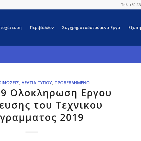
Τηλ. +30 22
ποχέτευση
Περιβάλλον
Συγχρηματοδοτούμενα Έργα
Εξυπη
ΟΙΝΏΣΕΙΣ
,
ΔΕΛΤΊΑ ΤΎΠΟΥ
,
ΠΡΟΒΕΒΛΗΜΈΝΟ
19 Ολοκληρωση Εργου
ευσης του Τεχνικου
γραμματος 2019