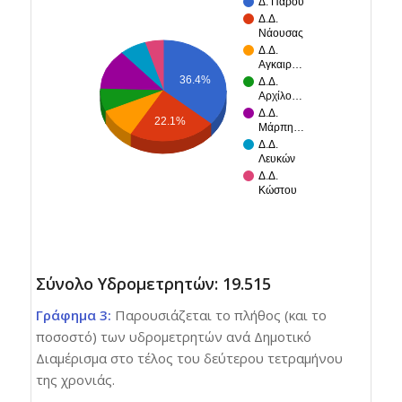
Δ. Πάρου
Δ.Δ.
Νάουσας
Δ.Δ.
Αγκαιρ…
36.4%
Δ.Δ.
Αρχίλο…
Δ.Δ.
22.1%
Μάρπη…
Δ.Δ.
Λευκών
Δ.Δ.
Κώστου
Σύνολο Υδρομετρητών: 19.515
Γράφημα 3:
Παρουσιάζεται το πλήθος (και το
ποσοστό) των υδρομετρητών ανά Δημοτικό
Διαμέρισμα στο τέλος του δεύτερου τετραμήνου
της χρονιάς.