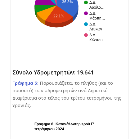
36.3%
Δ.Δ.
Αρχίλο…
Δ.Δ.
22.1%
Μάρπη…
Δ.Δ.
Λευκών
Δ.Δ.
Κώστου
Σύνολο Υδρομετρητών: 19.641
Γράφημα 5:
Παρουσιάζεται το πλήθος (και το
ποσοστό) των υδρομετρητών ανά Δημοτικό
Διαμέρισμα στο τέλος του τρίτου τετραμήνου της
χρονιάς.
Γράφημα 6: Κατανάλωση νερού Γ’
τετράμηνου 2024