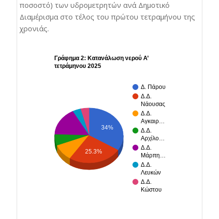
ποσοστό) των υδρομετρητών ανά Δημοτικό
Διαμέρισμα στο τέλος του πρώτου τετραμήνου της
χρονιάς.
Γράφημα 2: Κατανάλωση νερού Α’
τετράμηνου 2025
Δ. Πάρου
Δ.Δ.
Νάουσας
Δ.Δ.
Αγκαιρ…
34%
Δ.Δ.
Αρχίλο…
Δ.Δ.
25.3%
Μάρπη…
Δ.Δ.
Λευκών
Δ.Δ.
Κώστου