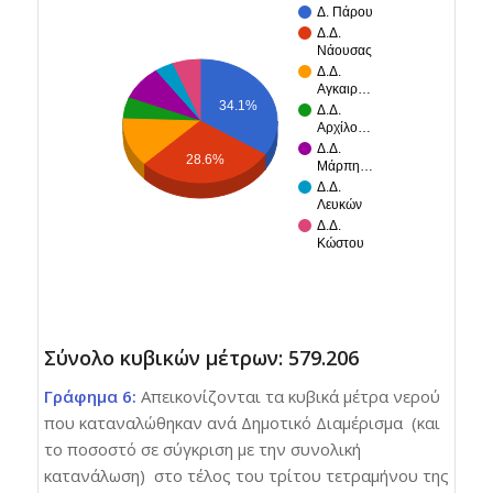
Δ. Πάρου
Δ.Δ.
Νάουσας
Δ.Δ.
Αγκαιρ…
34.1%
Δ.Δ.
Αρχίλο…
Δ.Δ.
28.6%
Μάρπη…
Δ.Δ.
Λευκών
Δ.Δ.
Κώστου
Σύνολο κυβικών μέτρων: 579.206
Γράφημα 6:
Απεικονίζονται τα κυβικά μέτρα νερού
που καταναλώθηκαν ανά Δημοτικό Διαμέρισμα (και
το ποσοστό σε σύγκριση με την συνολική
κατανάλωση) στο τέλος του τρίτου τετραμήνου της