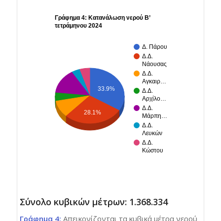
Γράφημα 4: Κατανάλωση νερού Β’
τετράμηνου 2024
Δ. Πάρου
Δ.Δ.
Νάουσας
Δ.Δ.
Αγκαιρ…
33.9%
Δ.Δ.
Αρχίλο…
Δ.Δ.
28.1%
Μάρπη…
Δ.Δ.
Λευκών
Δ.Δ.
Κώστου
Σύνολο κυβικών μέτρων: 1.368.334
Γράφημα 4:
Απεικονίζονται τα κυβικά μέτρα νερού