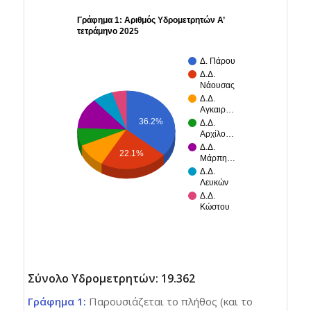
Γράφημα 1: Αριθμός Υδρομετρητών Α’
τετράμηνο 2025
Δ. Πάρου
Δ.Δ.
Νάουσας
Δ.Δ.
Αγκαιρ…
36.2%
Δ.Δ.
Αρχίλο…
Δ.Δ.
22.1%
Μάρπη…
Δ.Δ.
Λευκών
Δ.Δ.
Κώστου
Σύνολο Υδρομετρητών: 19.362
Γράφημα 1:
Παρουσιάζεται το πλήθος (και το