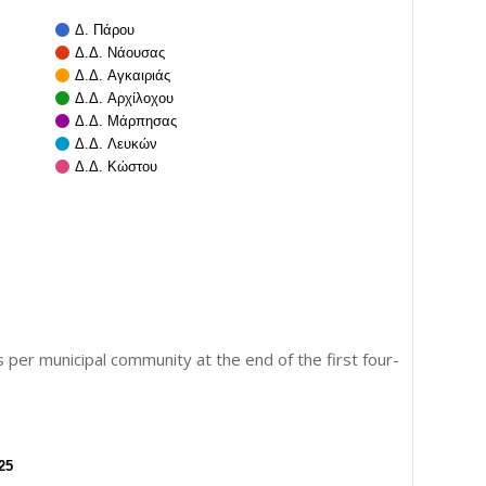
Δ. Πάρου
Δ.Δ. Νάουσας
Δ.Δ. Αγκαιριάς
Δ.Δ. Αρχίλοχου
Δ.Δ. Μάρπησας
Δ.Δ. Λευκών
Δ.Δ. Κώστου
er municipal community at the end of the first four-
25