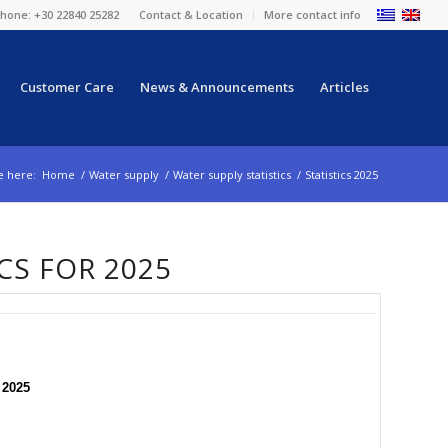
hone: +30 22840 25282
Contact & Location
More contact info
Customer Care
News & Announcements
Articles
e here:
Home
/
Water supply
/
Water supply statistics
/
Statistics 2025
CS FOR 2025
 2025