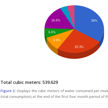
16.6%
34%
6.6%
9.6%
25.3%
Total cubic meters: 539.629
Figure 2:
Displays the cubic meters of water consumed per mun
total consumption) at the end of the first four-month period of t