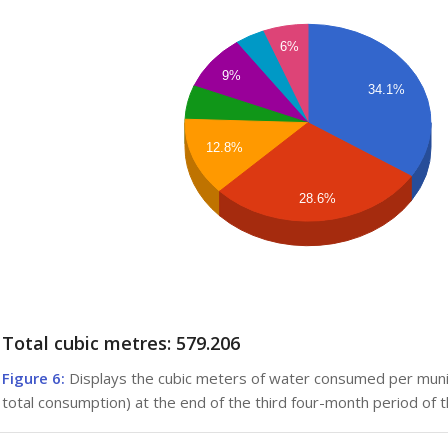
6%
9%
34.1%
12.8%
28.6%
Total cubic metres: 579.206
Figure 6:
Displays the cubic meters of water consumed per mun
total consumption) at the end of the third four-month period of t