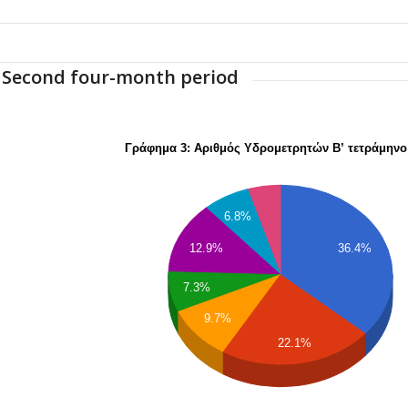
Second four-month period
Γράφημα 3: Αριθμός Υδρομετρητών Β’ τετράμηνο
6.8%
12.9%
36.4%
7.3%
9.7%
22.1%