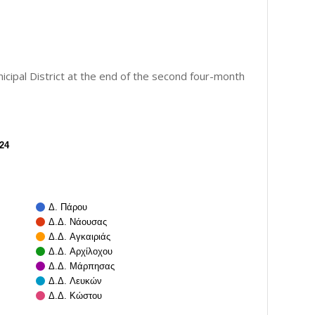
ipal District at the end of the second four-month
24
Δ. Πάρου
Δ.Δ. Νάουσας
Δ.Δ. Αγκαιριάς
Δ.Δ. Αρχίλοχου
Δ.Δ. Μάρπησας
Δ.Δ. Λευκών
Δ.Δ. Κώστου