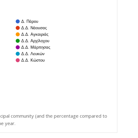
Δ. Πάρου
Δ.Δ. Νάουσας
Δ.Δ. Αγκαιριάς
Δ.Δ. Αρχίλοχου
Δ.Δ. Μάρπησας
Δ.Δ. Λευκών
Δ.Δ. Κώστου
icipal community (and the percentage compared to
he year.