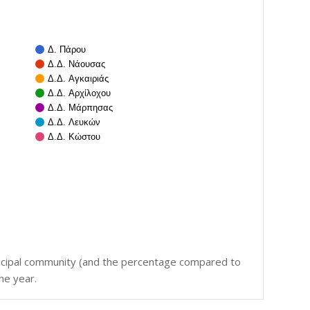
Δ. Πάρου
Δ.Δ. Νάουσας
Δ.Δ. Αγκαιριάς
Δ.Δ. Αρχίλοχου
Δ.Δ. Μάρπησας
Δ.Δ. Λευκών
Δ.Δ. Κώστου
icipal community (and the percentage compared to
he year.