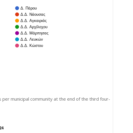
Δ. Πάρου
Δ.Δ. Νάουσας
Δ.Δ. Αγκαιριάς
Δ.Δ. Αρχίλοχου
Δ.Δ. Μάρπησας
Δ.Δ. Λευκών
Δ.Δ. Κώστου
per municipal community at the end of the third four-
24