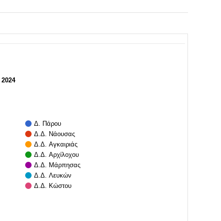
 2024
Δ. Πάρου
Δ.Δ. Νάουσας
Δ.Δ. Αγκαιριάς
Δ.Δ. Αρχίλοχου
Δ.Δ. Μάρπησας
Δ.Δ. Λευκών
Δ.Δ. Κώστου