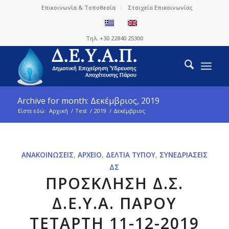
Επικοινωνία & Τοποθεσία
Στοιχεία Επικοινωνίας
Τηλ. +30 22840 25300
Archive for month: Δεκέμβριος, 2019
Είστε εδώ:
Αρχική
/
Test
/
2019
/
Δεκέμβριος
ΑΝΑΚΟΙΝΏΣΕΙΣ
,
ΑΡΧΕΊΟ
,
ΔΕΛΤΊΑ ΤΎΠΟΥ
,
ΣΥΝΕΔΡΙΆΣΕΙΣ
ΔΣ
ΠΡΟΣΚΛΗΣΗ Δ.Σ.
Δ.Ε.Υ.Α. ΠΑΡΟΥ
ΤΕΤΑΡΤΗ 11-12-2019