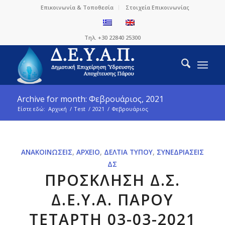
Επικοινωνία & Τοποθεσία
Στοιχεία Επικοινωνίας
Τηλ. +30 22840 25300
Archive for month: Φεβρουάριος, 2021
Είστε εδώ:
Αρχική
/
Test
/
2021
/
Φεβρουάριος
ΑΝΑΚΟΙΝΏΣΕΙΣ
,
ΑΡΧΕΊΟ
,
ΔΕΛΤΊΑ ΤΎΠΟΥ
,
ΣΥΝΕΔΡΙΆΣΕΙΣ
ΔΣ
ΠΡΟΣΚΛΗΣΗ Δ.Σ.
Δ.Ε.Υ.Α. ΠΑΡΟΥ
ΤΕΤΑΡΤΗ 03-03-2021