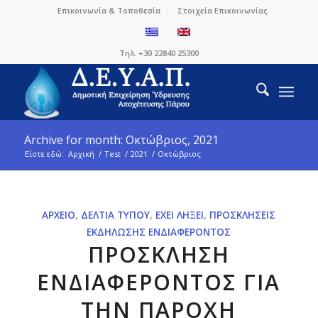
Επικοινωνία & Τοποθεσία
Στοιχεία Επικοινωνίας
Τηλ. +30 22840 25300
Archive for month: Οκτώβριος, 2021
Είστε εδώ:
Αρχική
/
Test
/
2021
/
Οκτώβριος
ΑΡΧΕΊΟ
,
ΔΕΛΤΊΑ ΤΎΠΟΥ
,
ΈΧΕΙ ΛΉΞΕΙ
,
ΠΡΟΣΚΛΉΣΕΙΣ
ΕΚΔΉΛΩΣΗΣ ΕΝΔΙΑΦΈΡΟΝΤΟΣ
ΠΡΟΣΚΛΗΣΗ
ΕΝΔΙΑΦΕΡΟΝΤΟΣ ΓΙΑ
ΤΗΝ ΠΑΡΟΧΗ