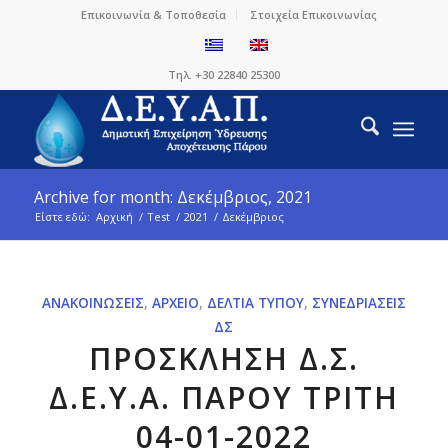
Επικοινωνία & Τοποθεσία
Στοιχεία Επικοινωνίας
Τηλ. +30 22840 25300
Archive for month: Δεκέμβριος, 2021
Είστε εδώ:
Αρχική
/
Test
/
2021
/
Δεκέμβριος
ΑΝΑΚΟΙΝΏΣΕΙΣ
,
ΑΡΧΕΊΟ
,
ΔΕΛΤΊΑ ΤΎΠΟΥ
,
ΣΥΝΕΔΡΙΆΣΕΙΣ
ΔΣ
ΠΡΟΣΚΛΗΣΗ Δ.Σ.
Δ.Ε.Υ.Α. ΠΑΡΟΥ ΤΡΙΤΗ
04-01-2022