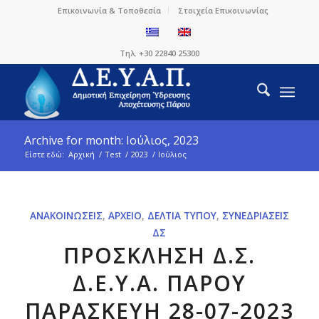
Επικοινωνία & Τοποθεσία
Στοιχεία Επικοινωνίας
Τηλ. +30 22840 25300
Archive for month: Ιούλιος, 2023
Είστε εδώ:
Αρχική
/
Test
/
2023
/
Ιούλιος
ΑΝΑΚΟΙΝΏΣΕΙΣ
,
ΑΡΧΕΊΟ
,
ΔΕΛΤΊΑ ΤΎΠΟΥ
,
ΣΥΝΕΔΡΙΆΣΕΙΣ
ΔΣ
ΠΡΟΣΚΛΗΣΗ Δ.Σ.
Δ.Ε.Υ.Α. ΠΑΡΟΥ
ΠΑΡΑΣΚΕΥΗ 28-07-2023