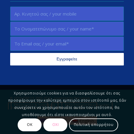
Χρησιμοποιούμε cookies για να διασφαλίσουμε ότι σας
© ΔΕΥΑ ΠΑΡΟΥ 2002-2026 - powered by
Parosweb
προσφέρουμε την καλύτερη εμπειρία στον ιστότοπό μας. Εάν
Επικοινωνία & Τοποθεσία
Άλλα Στοιχεία Επικοινωνίας
συνεχίσετε να χρησιμοποιείτε αυτόν τον ιστότοπο, θα
Πολιτική Απορρήτου
Πείτε μας τη γνώμη σας!
υποθέσουμε ότι είστε ικανοποιημένοι με αυτό.
Ελληνικά
English
ΟΚ
ΟΧΙ
Πολιτική απορρήτου