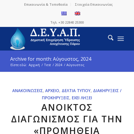
Επικοινωνία & Τοποθεσία
Στοιχεία Επικοινωνίας
Τηλ. +30 22840 25300
Archive for month: Αύγουστος, 2024
Είστε εδώ:
Αρχική
/
Test
/
2024
/
Αύγουστος
ΑΝΑΚΟΙΝΏΣΕΙΣ
,
ΑΡΧΕΊΟ
,
ΔΕΛΤΊΑ ΤΎΠΟΥ
,
ΔΙΑΚΗΡΎΞΕΙΣ /
ΠΡΟΚΗΡΎΞΕΙΣ
,
ΈΧΕΙ ΛΉΞΕΙ
ΑΝΟΙΚΤΟΣ
ΔΙΑΓΩΝΙΣΜΟΣ ΓΙΑ ΤΗΝ
«ΠΡΟΜΗΘΕΙΑ