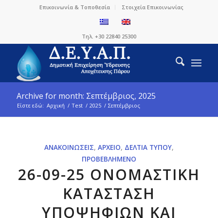
Επικοινωνία & Τοποθεσία
Στοιχεία Επικοινωνίας
Τηλ. +30 22840 25300
Archive for month: Σεπτέμβριος, 2025
Είστε εδώ:
Αρχική
/
Test
/
2025
/
Σεπτέμβριος
ΑΝΑΚΟΙΝΏΣΕΙΣ
,
ΑΡΧΕΊΟ
,
ΔΕΛΤΊΑ ΤΎΠΟΥ
,
ΠΡΟΒΕΒΛΗΜΈΝΟ
26-09-25 ΟΝΟΜΑΣΤΙΚΗ
ΚΑΤΑΣΤΑΣΗ
ΥΠΟΨΗΦΙΩΝ ΚΑΙ