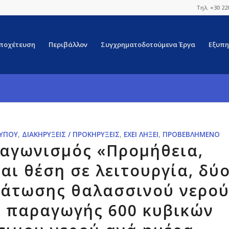
Τηλ. +30 22
ποχέτευση
Περιβάλλον
Συγχρηματοδοτούμενα Έργα
Εξυπη
ΤΎΠΟΥ
,
ΔΙΑΚΗΡΎΞΕΙΣ / ΠΡΟΚΗΡΎΞΕΙΣ
,
ΈΧΕΙ ΛΉΞΕΙ
,
ΠΡΟΒΕΒΛΗΜΈΝΟ
ιαγωνισμός «Προμήθεια,
αι θέση σε λειτουργία, δύ
άτωσης θαλασσινού νερο
 παραγωγής 600 κυβικών