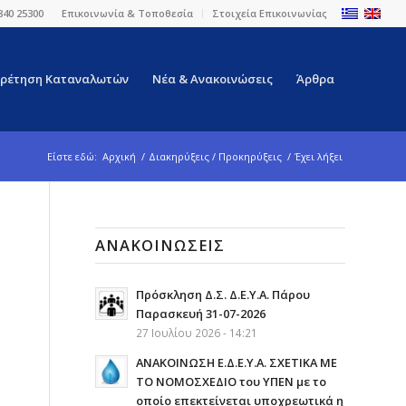
840 25300
Επικοινωνία & Τοποθεσία
Στοιχεία Επικοινωνίας
ρέτηση Καταναλωτών
Νέα & Ανακοινώσεις
Άρθρα
Είστε εδώ:
Αρχική
/
Διακηρύξεις / Προκηρύξεις
/
Έχει λήξει
ΑΝΑΚΟΙΝΏΣΕΙΣ
ο
Πρόσκληση Δ.Σ. Δ.Ε.Υ.Α. Πάρου
Παρασκευή 31-07-2026
ύ
27 Ιουλίου 2026 - 14:21
ΑΝΑΚΟΙΝΩΣΗ Ε.Δ.Ε.Υ.Α. ΣΧΕΤΙΚΑ ΜΕ
ΤΟ ΝΟΜΟΣΧΕΔΙΟ του ΥΠΕΝ με το
οποίο επεκτείνεται υποχρεωτικά η