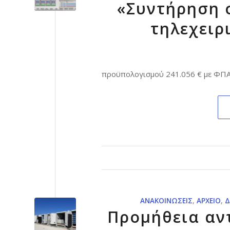
«Συντήρηση 
τηλεχειρ
προϋπολογισμού 241.056 € με ΦΠ
ΑΝΑΚΟΙΝΏΣΕΙΣ
,
ΑΡΧΕΊΟ
,
Δ
Προμήθεια αν