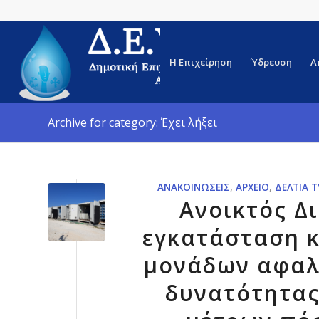
Η Επιχείρηση
Ύδρευση
Α
Archive for category: Έχει λήξει
ΑΝΑΚΟΙΝΏΣΕΙΣ
,
ΑΡΧΕΊΟ
,
ΔΕΛΤΊΑ 
Ανοικτός Δ
εγκατάσταση κ
μονάδων αφαλ
δυνατότητας