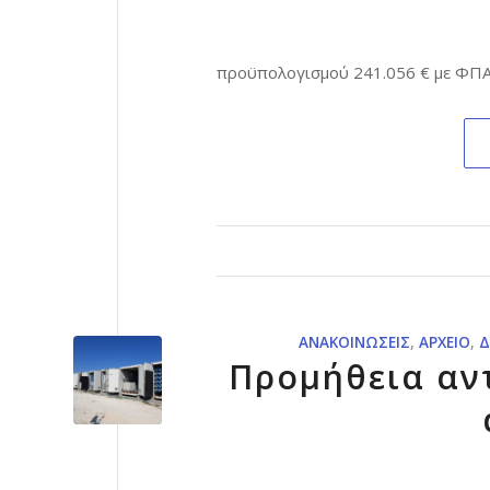
προϋπολογισμού 241.056 € με ΦΠ
ΑΝΑΚΟΙΝΏΣΕΙΣ
,
ΑΡΧΕΊΟ
,
Δ
Προμήθεια αν