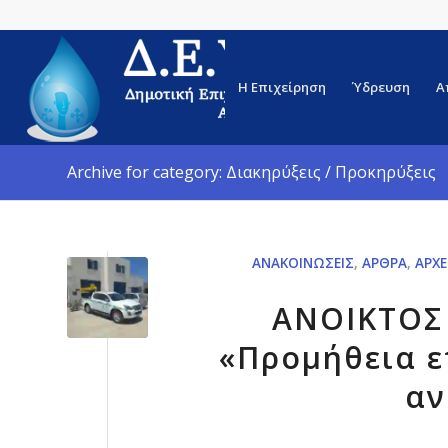
Η Επιχείρηση
Ύδρευση
Α
Archive for category: Διακηρύξεις / Προκηρύξεις
ΑΝΑΚΟΙΝΏΣΕΙΣ
,
ΆΡΘΡΑ
,
ΑΡΧΕ
ΑΝΟΙΚΤΟΣ
«Προμήθεια 
αν