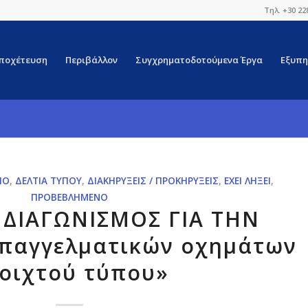
Τηλ. +30 22
ποχέτευση
Περιβάλλον
Συγχρηματοδοτούμενα Έργα
Εξυπη
ΊΟ
,
ΔΕΛΤΊΑ ΤΎΠΟΥ
,
ΔΙΑΚΗΡΎΞΕΙΣ / ΠΡΟΚΗΡΎΞΕΙΣ
,
ΈΧΕΙ ΛΉΞΕΙ
,
ΠΡΟΒΕΒΛΗΜΈΝΟ
 ΔΙΑΓΩΝΙΣΜΟΣ ΓΙΑ ΤΗΝ
επαγγελματικών οχημάτων
οιχτού τύπου»