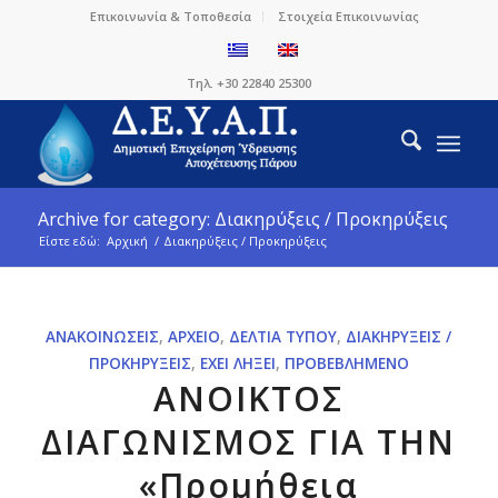
Επικοινωνία & Τοποθεσία
Στοιχεία Επικοινωνίας
Τηλ. +30 22840 25300
Archive for category: Διακηρύξεις / Προκηρύξεις
Είστε εδώ:
Αρχική
/
Διακηρύξεις / Προκηρύξεις
ΑΝΑΚΟΙΝΏΣΕΙΣ
,
ΑΡΧΕΊΟ
,
ΔΕΛΤΊΑ ΤΎΠΟΥ
,
ΔΙΑΚΗΡΎΞΕΙΣ /
ΠΡΟΚΗΡΎΞΕΙΣ
,
ΈΧΕΙ ΛΉΞΕΙ
,
ΠΡΟΒΕΒΛΗΜΈΝΟ
ΑΝΟΙΚΤΟΣ
ΔΙΑΓΩΝΙΣΜΟΣ ΓΙΑ ΤΗΝ
«Προμήθεια