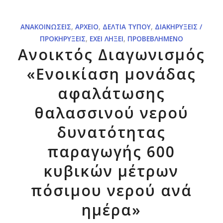
ΑΝΑΚΟΙΝΏΣΕΙΣ
,
ΑΡΧΕΊΟ
,
ΔΕΛΤΊΑ ΤΎΠΟΥ
,
ΔΙΑΚΗΡΎΞΕΙΣ /
ΠΡΟΚΗΡΎΞΕΙΣ
,
ΈΧΕΙ ΛΉΞΕΙ
,
ΠΡΟΒΕΒΛΗΜΈΝΟ
Ανοικτός Διαγωνισμός
«Ενοικίαση μονάδας
αφαλάτωσης
θαλασσινού νερού
δυνατότητας
παραγωγής 600
κυβικών μέτρων
πόσιμου νερού ανά
ημέρα»